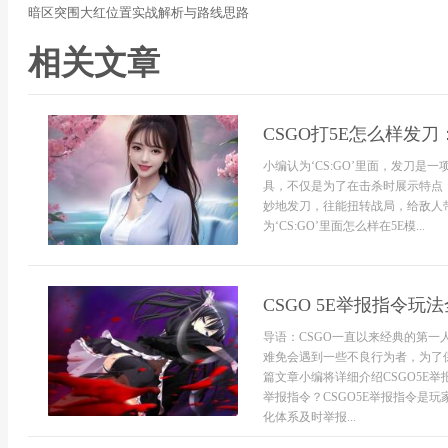
暗区突围大红位置实战解析与路线思路
相关文章
CSGO打5E怎么样发
小编认为‘CS:GO’里面，发刀
具，不仅是为了在击杀时展示特点
妙地发刀，往能扭转战局，给敌人
为‘CS:GO’里面怎么样在5E模...
CSGO 5E举报指令玩
导语：CSGO一直以来经典的第
难免会遇到一些不良行为者，为了
篇文章小编将详细介绍CSGO5E
举报指令？CSGO5E举报指令是
化体系及时举报...