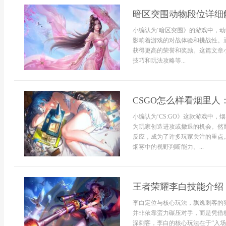
暗区突围动物段位详细
小编认为‘暗区突围》的游戏中，
影响着游戏的对战体验和挑战性。
获得更高的荣誉和奖励。这篇文章
技巧和玩法攻略等...
CSGO怎么样看烟里人
小编认为‘CS:GO》这款游戏中
为玩家创造进攻或撤退的机会。然
反应，成为了许多玩家关注的重点
烟雾中的视野判断能力。...
王者荣耀李白技能介绍
李白定位与核心玩法，飘逸刺客的
并非依靠蛮力碾压对手，而是凭借
深刺客，李白的核心玩法在于“入场”与