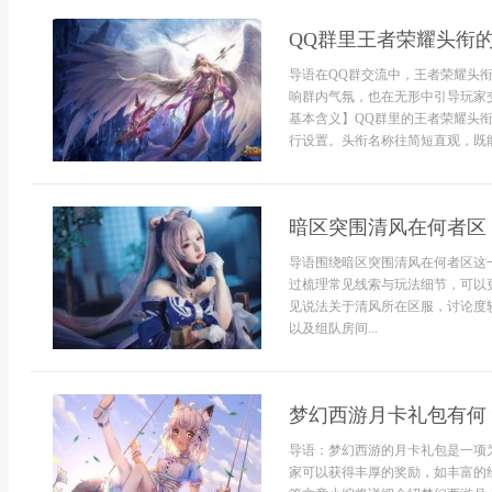
QQ群里王者荣耀头衔
导语在QQ群交流中，王者荣耀头
响群内气氛，也在无形中引导玩家
基本含义】QQ群里的王者荣耀头
行设置。头衔名称往简短直观，既能
暗区突围清风在何者区
导语围绕暗区突围清风在何者区这
过梳理常见线索与玩法细节，可以
见说法关于清风所在区服，讨论度
以及组队房间...
梦幻西游月卡礼包有何
导语：梦幻西游的月卡礼包是一项
家可以获得丰厚的奖励，如丰富的