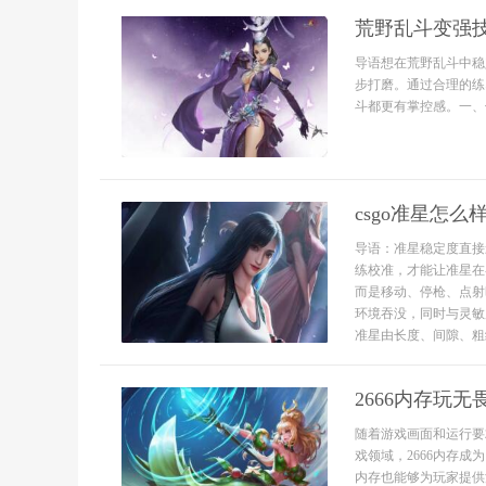
荒野乱斗变强
导语想在荒野乱斗中稳
步打磨。通过合理的练
斗都更有掌控感。一、
csgo准星怎么
导语：准星稳定度直接
练校准，才能让准星在
而是移动、停枪、点射
环境吞没，同时与灵敏
准星由长度、间隙、粗细
2666内存玩无
随着游戏画面和运行要
戏领域，2666内存成
内存也能够为玩家提供流