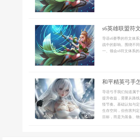
s6英雄联盟符
导语s6赛季的符文体
战中的影响。围绕不同
一、领会s6符文体系的
和平精英弓手
导语弓手我们知道属于
提升收益，需要从路线
怪节奏。基础认知与定
生存空间，但伤害判定
目标，而是为装备、物