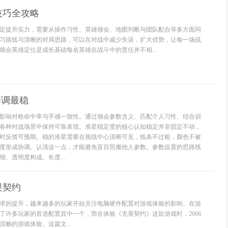
技巧全攻略
定提升实力，需要从操作习性、英雄领会、地图判断与团队配合等多方面同
习路线与清晰的对局思路，可以在对战中减少失误，扩大优势，让每一场战
领会英雄定位是成长基础每名英雄在战斗中的责任并不相...
样调最稳
影响对枪命中率与手感一致性。通过领会参数含义、匹配个人习性、结合训
各种对战场景中保持可靠表现。准星稳定度的核心认知稳定并非固定不动，
时反馈可预期。稳的准星需要在视线中心清晰可见，线条不过粗，颜色不被
度形成协调。认清这一点，才能避免盲目照搬他人参数。参数设置的思路线
、透明度构成。长度...
畏契约
求的提升，越来越多的玩家开始关注电脑硬件配置对游戏体验的影响。在游
为了许多玩家的首选配置其中一个，而在体验《无畏契约》这款游戏时，2666
畅的游戏体验。这篇文...