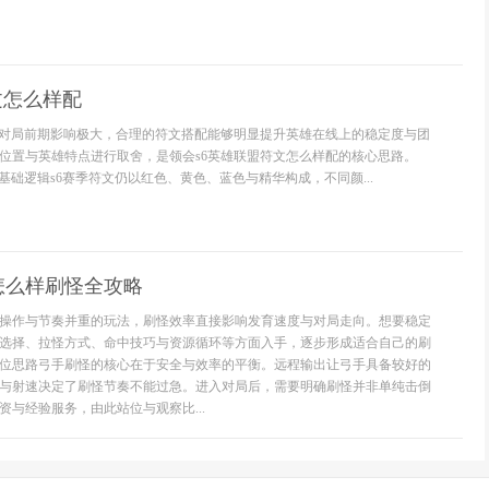
文怎么样配
系对局前期影响极大，合理的符文搭配能够明显提升英雄在线上的稳定度与团
位置与英雄特点进行取舍，是领会s6英雄联盟符文怎么样配的核心思路。
基础逻辑s6赛季符文仍以红色、黄色、蓝色与精华构成，不同颜...
怎么样刷怪全攻略
操作与节奏并重的玩法，刷怪效率直接影响发育速度与对局走向。想要稳定
选择、拉怪方式、命中技巧与资源循环等方面入手，逐步形成适合自己的刷
位思路弓手刷怪的核心在于安全与效率的平衡。远程输出让弓手具备较好的
与射速决定了刷怪节奏不能过急。进入对局后，需要明确刷怪并非单纯击倒
资与经验服务，由此站位与观察比...