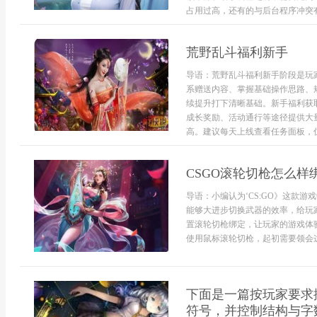
占用过高，还有的与后台程序冲突有关
荒野乱斗福利新手
导语：荒野乱斗福利新手阶段是玩
系赠送内容、掌握基础操作思路、
续提升打下清晰基础。新手福利获
成长奖励、活动通行等途径提供大
高。建议每天上线查看任务面板，优先
CSGO滚轮切枪怎么样
导语：小编认为‘CS:GO》这款
能够大进步切换武器的效率，给玩
置滚轮切枪绑定，让玩家的游戏体
使用鼠标滚轮切枪，起初需要领会这个
下面是一篇按玩家要求
符号，并控制结构与字