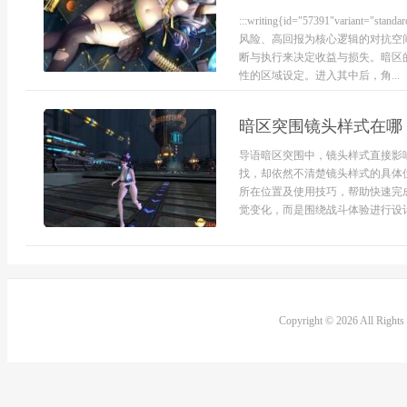
:::writing{id="57391"va
风险、高回报为核心逻辑的对抗空
断与执行来决定收益与损失。暗区
性的区域设定。进入其中后，角...
暗区突围镜头样式在哪
导语暗区突围中，镜头样式直接影
找，却依然不清楚镜头样式的具体
所在位置及使用技巧，帮助快速完
觉变化，而是围绕战斗体验进行设计
Copyright © 2026 All Right