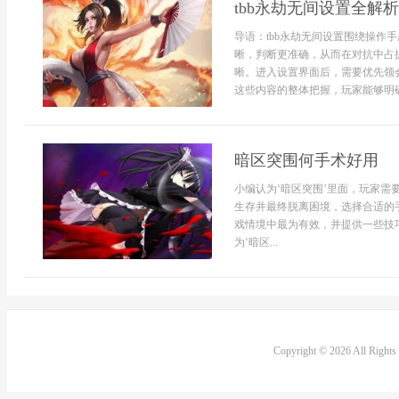
tbb永劫无间设置全解
导语：tbb永劫无间设置围绕操作
晰，判断更准确，从而在对抗中占据
晰。进入设置界面后，需要优先领
这些内容的整体把握，玩家能够明确
暗区突围何手术好用
小编认为‘暗区突围’里面，玩家
生存并最终脱离困境，选择合适的
戏情境中最为有效，并提供一些技
为‘暗区...
Copyright © 2026 All Right