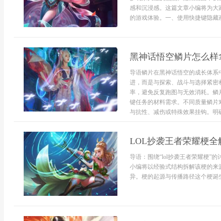
感和沉浸感。这篇文章小编将为大
的游戏体验。一、使用快捷键隐藏画
黑神话悟空鳞片怎么样
导语鳞片在黑神话悟空的成长体系
进，而是与探索、战斗与选择紧密
率，避免反复跑图与无效消耗。鳞
键任务的材料需求。不同质量鳞片
与抗性、减伤或特殊效果挂钩。明确用
LOL抄袭王者荣耀梗
导语：围绕“lol抄袭王者荣耀梗
小编将以经验式结构拆解该梗的来
异。梗的起源与传播路径这个梗诞生