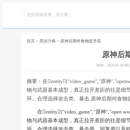
您的游戏宝典，关注我！
首页
>
墨游方略
> 原神后期何食物提升高
原神后
时间：2026-05-28 08:2
摘要：在entity["video_game","原神","
物与武器基本成型，真正拉开差距的往是细
环。合理选择攻击类、暴击,原神后期何食物
在entity["video_game","原神","o
物与武器基本成型，真正拉开差距的往是细
环。合理选择攻击类、暴击类、回复类以及