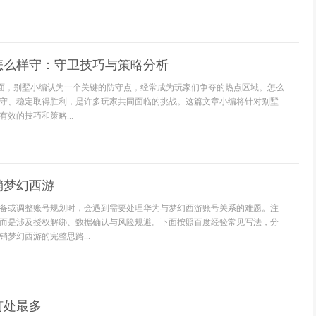
怎么样守：守卫技巧与策略分析
里面，别墅小编认为一个关键的防守点，经常成为玩家们争夺的热点区域。怎么
守、稳定取得胜利，是许多玩家共同面临的挑战。这篇文章小编将针对别墅
效的技巧和策略...
销梦幻西游
备或调整账号规划时，会遇到需要处理华为与梦幻西游账号关系的难题。注
而是涉及授权解绑、数据确认与风险规避。下面按照百度经验常见写法，分
梦幻西游的完整思路...
何处最多