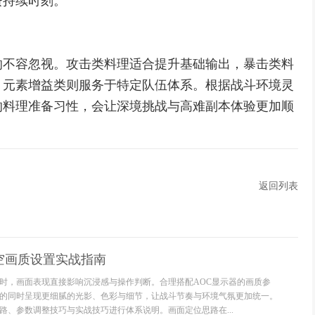
费持续时刻。
响不容忽视。攻击类料理适合提升基础输出，暴击类料
，元素增益类则服务于特定队伍体系。根据战斗环境灵
的料理准备习性，会让深境挑战与高难副本体验更加顺
返回列表
空画质设置实战指南
时，画面表现直接影响沉浸感与操作判断。合理搭配AOC显示器的画质参
的同时呈现更细腻的光影、色彩与细节，让战斗节奏与环境气氛更加统一。
路、参数调整技巧与实战技巧进行体系说明。画面定位思路在...