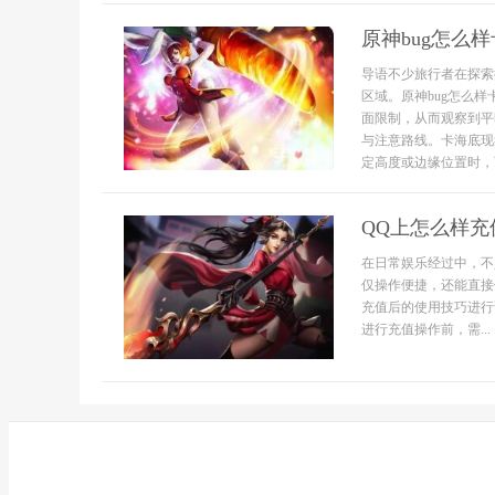
原神bug怎么
导语不少旅行者在探索
区域。原神bug怎么
面限制，从而观察到平
与注意路线。卡海底现
定高度或边缘位置时，可
QQ上怎么样充
在日常娱乐经过中，不
仅操作便捷，还能直接
充值后的使用技巧进行
进行充值操作前，需...