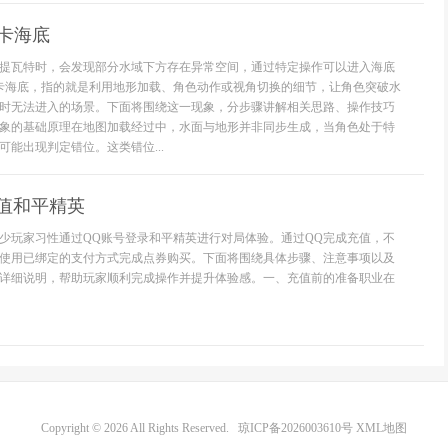
样卡海底
提瓦特时，会发现部分水域下方存在异常空间，通过特定操作可以进入海底
样卡海底，指的就是利用地形加载、角色动作或视角切换的细节，让角色突破水
时无法进入的场景。下面将围绕这一现象，分步骤讲解相关思路、操作技巧
象的基础原理在地图加载经过中，水面与地形并非同步生成，当角色处于特
能出现判定错位。这类错位...
值和平精英
少玩家习性通过QQ账号登录和平精英进行对局体验。通过QQ完成充值，不
使用已绑定的支付方式完成点券购买。下面将围绕具体步骤、注意事项以及
详细说明，帮助玩家顺利完成操作并提升体验感。一、充值前的准备职业在
Copyright © 2026 All Rights Reserved.
琼ICP备2026003610号
XML地图