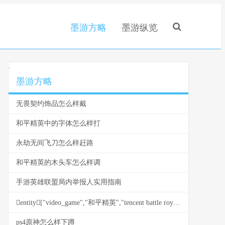
墨游方略
墨游纵览
.
墨游方略
无畏契约饰品怎么样戴
和平精英中的字体怎么样打
永劫无间飞刀怎么样赶路
和平精英的木头车怎么样调
手游英雄联盟局内举报人实用指南
entity["video_game","和平精英","tencent battle royale"]键位灵敏度调整实用攻略
ps4原神怎么样下蹲