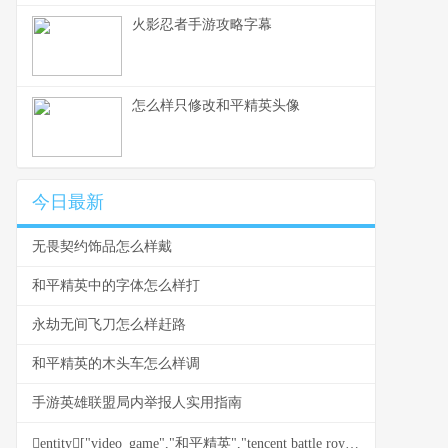
火影忍者手游攻略字幕
怎么样只修改和平精英头像
今日最新
无畏契约饰品怎么样戴
和平精英中的字体怎么样打
永劫无间飞刀怎么样赶路
和平精英的木头车怎么样调
手游英雄联盟局内举报人实用指南
entity["video_game","和平精英","tencent battle royale"]键位灵敏度调整实用攻略