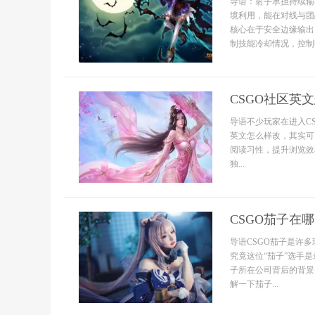
导语：射手承担持续输
境利用，能在对线与团
核心在于安全边缘输出
制技能冷却情况，控制
CSGO社区英
导语不少玩家在进入C
英文怎么样改，其实可
阅读习性，提升浏览效
独...
CSGO茄子在
导语CSGO茄子是许
究竟这位“茄子”选手
子所在公司背后的背景
解一下茄子...