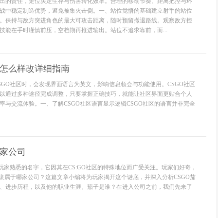
出的责任，走位决定生存与伤害转化效率。合理的移动节奏、距离把控与环
战中稳定制造优势，避免被集火击倒。一、站位觉悟的基础建立射手的站位
。保持与敌方突进角色的最大可攻击距离，随时预留撤退路线。观察敌方控
技能在手时谨慎前压，空档期再推进输出。站位不追求靠前，而...
文怎么样改详细指南
SGO社区时，会发现界面语言为英文，影响信息领会与功能使用。CSGO社区
以通过多种途径完成调整，只要掌握正确技巧，就能让社区界面更贴合个人
率与交流体验。一、了解CSGO社区语言显示逻辑CSGO社区的语言并非完全
哪家公司
多玩家熟悉的名字，它因其在CS:GO社区的特殊地位而广受关注。玩家们好奇，
是隶属于哪家公司？这篇文章小编将为玩家揭开这个谜底，并深入分析CSGO茄
、进步历程，以及他的职业生涯。茄子是谁？在进入公司之前，我们先来了