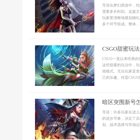
导语在梦幻西游中，结
需要多长时刻。这篇文
玩家更清晰地规划婚礼
多个环节组成。整体...
CSGO甜蜜玩
CSGO一直以来经典
这些甜蜜的玩法中，玩
戏模式。无论玩家是资
己的乐趣。何是CSGO
暗区突围新号
导语：许多玩家在进入
的进步节奏，决定了后
划、战术选择与市场运营