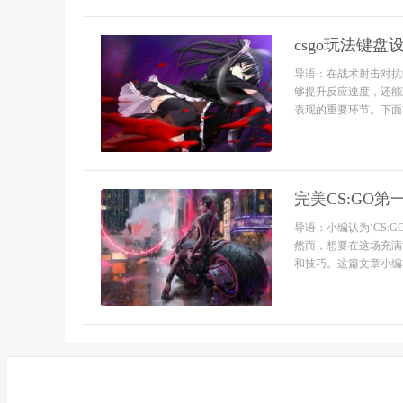
csgo玩法键
导语：在战术射击对抗
够提升反应速度，还能
表现的重要环节。下面将
完美CS:GO第
导语：小编认为‘CS
然而，想要在这场充满
和技巧。这篇文章小编将