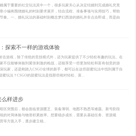
婚属于重要的社交玩法其中一个，很多玩家关心从决定结婚到完成婚礼究竟
章小编将围绕婚礼的时刻要求展开，结合流程、准备事项与实用技巧，帮助
节奏。一、婚礼玩法的基础时刻概念梦幻西游的婚礼并非点击即成，而是由
法：探索不一样的游戏体验
的射击游戏，除了传统的竞技模式外，还为玩家提供了不少轻松有趣的玩法。在
家不仅能够体验到紧张刺激的枪战，还能享受一些更加轻松和富有创意的游
深玩家，还是刚踏入CSGO全球的新手，都可以在这些甜蜜玩法中找到属于自
甜蜜玩法？CSGO的甜蜜玩法是指那些相对轻松、富...
怎么样进步
暗区突围后，都会面临资源匮乏、装备薄弱、地图不熟悉等难题。新号阶段
续的对局体验与物资积累效率。想要稳步成长，需要从基础任务、资源规
等方面入手，逐步建立稳...