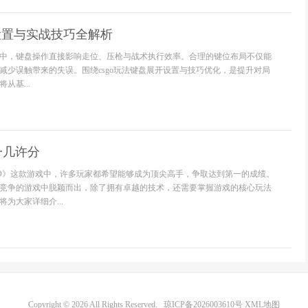
盘设置与实战技巧全解析
中，键盘操作直接影响走位、压枪与战术执行效率。合理的键位布局不仅能
减少误触带来的失误。围绕csgo玩法键盘展开设置与技巧优化，是提升对局
从基...
一几许分
:GO》这款游戏中，许多玩家都希望能够成为顶尖高手，争取达到第一的成绩。
竞争的游戏中脱颖而出，除了拥有卓越的技术，还需要掌握游戏的核心玩法
为大家详细介...
Copyright © 2026 All Rights Reserved.
琼ICP备2026003610号
XML地图