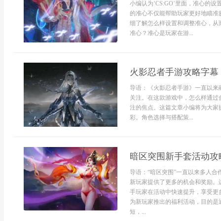
小编认为‘CS:GO’里面，准心
的准心不仅能帮助玩家更好地瞄准
细了解怎么样设置和调整准心，从而
准心？准心是玩家在游...
火影忍者手游攻略字幕
导语：《火影忍者手游》一直以来
关注。在这款游戏中，怎么样通过
注的焦点。这篇文章小编将为大家
彩。角色选择与搭配策...
暗区突围新手套活动攻
导语：“暗区突围”一直以来多人
新玩家提供了更多的机会和奖励。
手玩家在活动中快速提升，享受更
为新玩家推出的福利活动，目的是
短，...