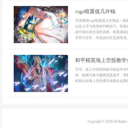
csgo暗翼值几许钱
导语围绕csgo暗翼值几许钱这一
以及入手与使用的判断技巧。暗翼
战中做出更合适的选择。暗翼基础
非官方定价，而是由社区交易形成。不
和平精英海上空投教学
导语：海上空投因风险与收益并存
择、取物节奏与撤离思路展开，帮
机制认知海上空投通常刷新在远离陆
Copyright © 2026 All Right