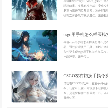
导语围绕entity["video_game"
环境叙事、支线触发与战斗变化交
洞窟与遗迹间反复探索，逐步解锁
强调立体路线与视线遮挡。主路推进时
csgo用手机怎么样买
导语csgo用手机怎么样买枪并不
易。通过合理使用工具，可以在碎
条件要实现csgo用手机怎么样买枪
户端环境。账号需...
CSGO左右切换手指令
导语在CSGO对战中，左右手持
令，玩家可以在不同场景下获得更
令，是进阶操作中的重要一环。基
显示位置...