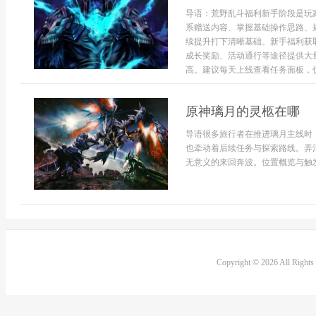
导语：荒野乱斗福利新手阶段是玩
系赠送内容、掌握基础操作思路、
续提升打下清晰基础。新手福利获
成长奖励、活动通行等途径提供大
高。建议每天上线查看任务面板，优先
原神璃月的灵柩在哪
导语很多旅行者在推进璃月主线时
也牵动着后续任务与探索路线。弄
无意义的来回奔波。位置概览与触发
Copyright © 2026 All Right