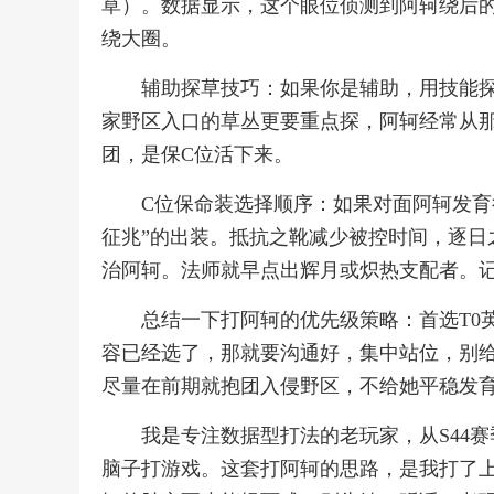
草）。数据显示，这个眼位侦测到阿轲绕后的
绕大圈。
辅助探草技巧：如果你是辅助，用技能
家野区入口的草丛更要重点探，阿轲经常从
团，是保C位活下来。
C位保命装选择顺序：如果对面阿轲发育
征兆”的出装。抵抗之靴减少被控时间，逐日
治阿轲。法师就早点出辉月或炽热支配者。记
总结一下打阿轲的优先级策略：首选T0
容已经选了，那就要沟通好，集中站位，别
尽量在前期就抱团入侵野区，不给她平稳发
我是专注数据型打法的老玩家，从S44
脑子打游戏。这套打阿轲的思路，是我打了