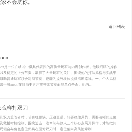
玩家不会坑你。
返回列表
on
oon是一位在峡谷中极具代表性的高质量玩家与内容创作者，他以细腻的操作
以及稳定的上分节奏，赢得了大量玩家的关注。围绕他的打法风格与实战细
帮助普通玩家领会对局节奏，也能为提升段位提供清晰路线。一、个人风格
手游moon在对局中更注重整体节奏而非单点击杀。他的...
怎么样打双刀
到双刀监管者时，节奏往更快、压迫更强。想要稳住局势，需要清晰的走位
及救援时机控制。围绕追击、溜牵制与救人三个核心点展开操作，才能把佣
局领会与角色定位佣兵在面对双刀时，定位偏向高风险牵制...