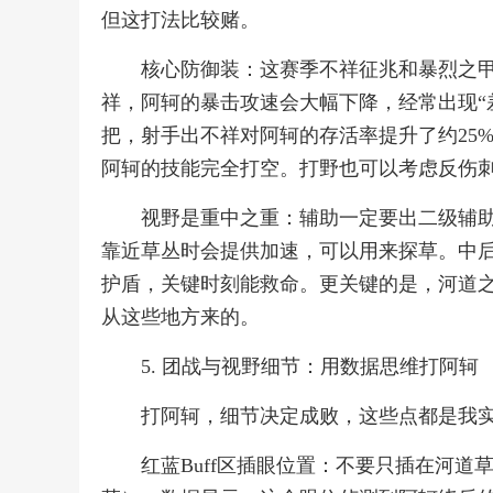
但这打法比较赌。
核心防御装：这赛季不祥征兆和暴烈之
祥，阿轲的暴击攻速会大幅下降，经常出现“
把，射手出不祥对阿轲的存活率提升了约25
阿轲的技能完全打空。打野也可以考虑反伤
视野是重中之重：辅助一定要出二级辅助
靠近草丛时会提供加速，可以用来探草。中
护盾，关键时刻能救命。更关键的是，河道之灵和
从这些地方来的。
5. 团战与视野细节：用数据思维打阿轲
打阿轲，细节决定成败，这些点都是我
红蓝Buff区插眼位置：不要只插在河道草