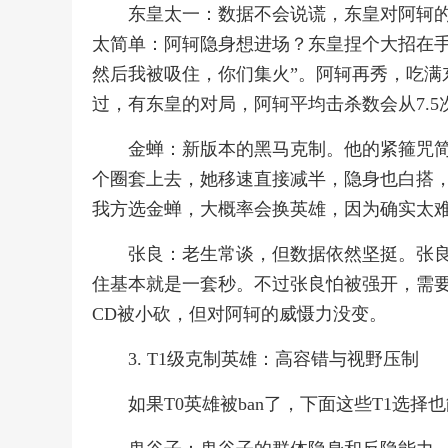
东皇太一：数据不会说谎，东皇对阿轲的
太简单：阿轲隐身想进场？东皇捏个大招在手
然后我被吸住，你们集火”。阿轲再秀，吃满
过，有东皇的对局，阿轲平均击杀数会从7.5
金蝉：新版本的黑马克制。他的紧箍咒
个圈套上去，她移速直接减半，隐身也白搭
我方选金蝉，大概率会换英雄，因为确实太难
张良：老生常谈，但数据依然坚挺。张
住基本就是一套秒。不过张良怕被强开，需要
CD被小砍，但对阿轲的威慑力没变。
3. T1级克制英雄：高容错与视野压制
如果T0英雄被ban了，下面这些T1选择