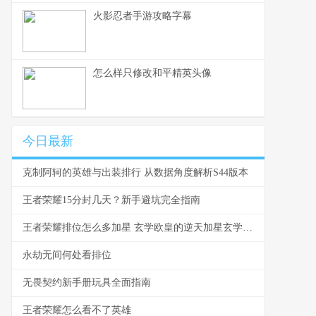
火影忍者手游攻略字幕
怎么样只修改和平精英头像
今日最新
克制阿轲的英雄与出装排行 从数据角度解析S44版本
王者荣耀15分封几天？新手避坑完全指南
王者荣耀排位怎么多加星 玄学欧皇的逆天加星玄学揭秘
永劫无间何处看排位
无畏契约新手册玩具全面指南
王者荣耀怎么看不了英雄