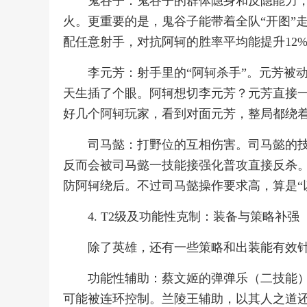
鬼谷子：鬼谷子的群体隐身和反隐能力
火。更重要的是，鬼谷子能带着全队“开图”
配任意射手，对抗阿轲的胜率平均能提升12
李元芳：射手里的“阿轲杀手”。元芳被
天生插了个眼。阿轲想切李元芳？元芳直接
好几个阿轲玩家，看到对面元芳，整局都绕着
司马懿：打野位的互相伤害。司马懿的
反而会被司马懿一技能接强化普攻直接反杀
防阿轲绕后。不过司马懿操作要求高，算是“以
4. T2级及功能性克制：装备与策略补强
除了英雄，还有一些策略和出装能有效
功能性辅助：蔡文姬的弹弹乐（二技能
可能被连环控制。兰陵王辅助，以其人之道还