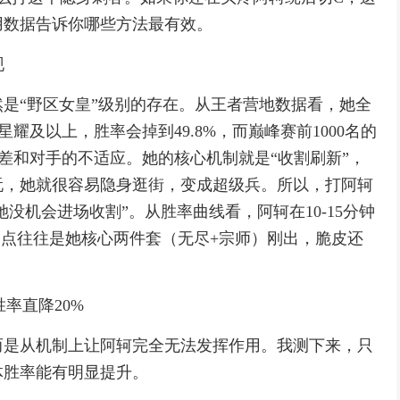
用数据告诉你哪些方法最有效。
现
是“野区女皇”级别的存在。从王者营地数据看，她全
星耀及以上，胜率会掉到49.8%，而巅峰赛前1000名的
息差和对手的不适应。她的核心机制就是“收割刷新”，
玩，她就很容易隐身逛街，变成超级兵。所以，打阿轲
没机会进场收割”。从胜率曲线看，阿轲在10-15分钟
间点往往是她核心两件套（无尽+宗师）刚出，脆皮还
胜率直降20%
而是从机制上让阿轲完全无法发挥作用。我测下来，只
体胜率能有明显提升。