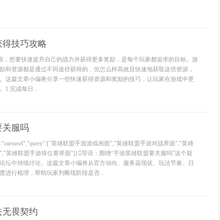
获得技巧攻略
里面，想要快速提升自己的战力并获得更多奖励，是每个玩家都追求的目标。游
励和资源都是通过不同途径获得的，但怎么样高效且快速地获取这些资源，
。这篇文章小编将分享一些快速获得资源和奖励的技巧，让玩家在游戏中更
.完成每日...
要关服吗
ayout":"carousel","query":["英雄联盟手游游戏画面","英雄联盟手游对战界面","英雄
,"英雄联盟手游排位赛界面"]}导语：围绕“手游英雄联盟要关服吗”这个疑
论坛中持续讨论。这篇文章小编将从官方动向、服务器现状、玩法节奏、日
度进行梳理，帮助玩家判断现阶段是否...
去无畏契约