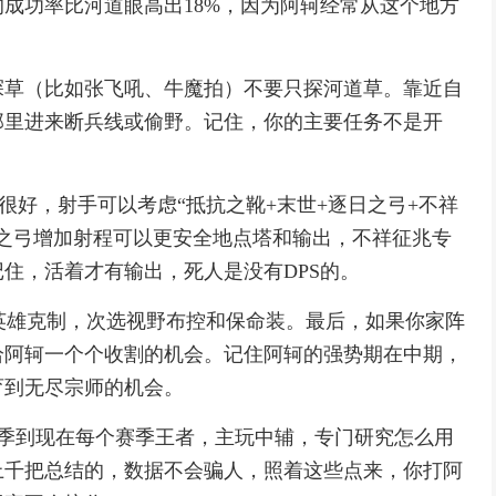
成功率比河道眼高出18%，因为阿轲经常从这个地方
探草（比如张飞吼、牛魔拍）不要只探河道草。靠近自
那里进来断兵线或偷野。记住，你的主要任务不是开
很好，射手可以考虑“抵抗之靴+末世+逐日之弓+不祥
之弓增加射程可以更安全地点塔和输出，不祥征兆专
住，活着才有输出，死人是没有DPS的。
英雄克制，次选视野布控和保命装。最后，如果你家阵
给阿轲一个个收割的机会。记住阿轲的强势期在中期，
育到无尽宗师的机会。
赛季到现在每个赛季王者，主玩中辅，专门研究怎么用
上千把总结的，数据不会骗人，照着这些点来，你打阿