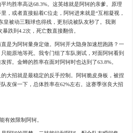
平均胜率高达68.3%。这英雄就是阿轲的亲爹。原理
里，或者直接贴着C位走，阿轲进来就是“互相凝视，
东皇被动三颗球也得残，更别说被队友秒了。我测
次暴跌到4.2次，死亡数直接翻倍。
简直是为阿轲量身定做。阿轲开大隐身加速想跑路？一
，只能原地等死。我专门组了车队测试，对面阿轲看到
发挥。金蝉的胜率在面对阿轲时也达到了63.8%。
良的大招就是最稳定的反手控制。阿轲脆皮身板，被捏
队友保一下，总体胜率在62%左右。这赛季张良大招
也能有效限制阿轲。