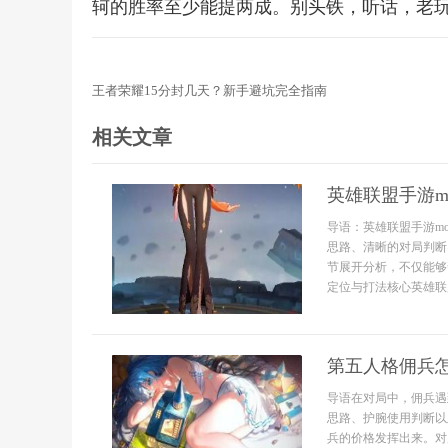
轲的胜率至少能提两成。别头铁，听话，老
王者荣耀15分封几天？新手避坑完全指南
相关文章
英雄联盟手游mo
导语：英雄联盟手游m
思路、清晰的对局判断
节展开分析，不仅能够
定位与打法核心英雄联盟
第五人格佣兵
导语在对局中，佣兵遇
思路、护腕使用判断以
兵的价格发挥出来。对