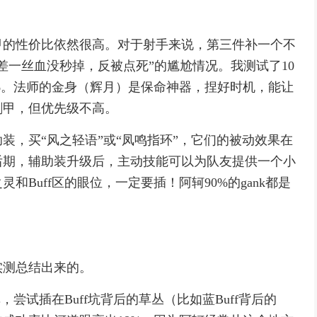
甲的性价比依然很高。对于射手来说，第三件补一个不
差一丝血没秒掉，反被点死”的尴尬情况。我测试了10
%。法师的金身（辉月）是保命神器，捏好时机，能让
刺甲，但优先级不高。
装，买“风之轻语”或“凤鸣指环”，它们的被动效果在
后期，辅助装升级后，主动技能可以为队友提供一个小
Buff区的眼位，一定要插！阿轲90%的gank都是
实测总结出来的。
，尝试插在Buff坑背后的草丛（比如蓝Buff背后的