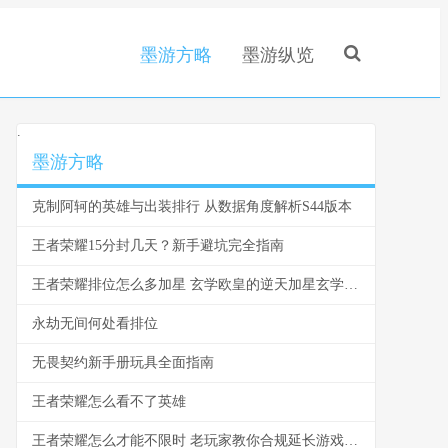
墨游方略
墨游纵览
.
墨游方略
克制阿轲的英雄与出装排行 从数据角度解析S44版本
王者荣耀15分封几天？新手避坑完全指南
王者荣耀排位怎么多加星 玄学欧皇的逆天加星玄学揭秘
永劫无间何处看排位
无畏契约新手册玩具全面指南
王者荣耀怎么看不了英雄
王者荣耀怎么才能不限时 老玩家教你合规延长游戏时间