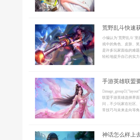
荒野乱斗快速
小编认为‘荒野乱斗’
戏中的角色、皮肤、奖
是许多玩家面临的难题
轻松地提升自己的实力。1
手游英雄联盟
image_group{"l
联盟手游英雄选择界面"
问，不少玩家在社区、
常技巧与未来走向等角
神话怎么样上