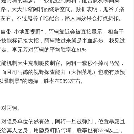
，是阿轲的噩梦。二技能拉到阿轲，配合队友瞬间集
走路，大大压缩阿轲的绕后空间。数据表明，鬼谷子搭
%左右。不过鬼谷子吃配合，路人局效果会打点折扣。
动自带“小地图视野”，阿轲靠近会被直接显示，相当于
一技能标记接大招，阿轲敢过来就是半血起步。我见过
走。李元芳对阿轲的平均胜率在61%。
技能机制天生克制脆皮刺客。阿轲一套秒不掉司马懿，
。而且司马懿的视野探查能力（大招落地）也能有效预
暴制暴”的选择，胜率在58%左右。
针对阿轲。
）对隐身单位依然有效，阿轲一旦被弹到，位置暴露且
治其人之身，用隐身盯防阿轲，胜率也有55%以上，