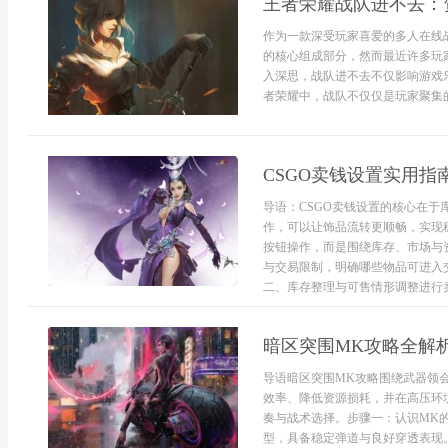
王者荣耀战队进不去：
作为一款深受玩家喜爱的多人在线
的核心组成部分，然而最近许多玩
入深思，战队进不去不仅影响游戏
者荣耀中，战队不仅仅是玩家聚集的标
CSGO卖钱设置实用指
导语：CSGO卖钱设置的核心在
作，可以让饰品流转更顺畅，实现
按钮操作，而是围绕库存、市场与
与交易限制，明确哪些物品可进入
二、库存整理与可售情形调整进行卖钱
暗区突围MK攻略全解
导语暗区突围MK攻略围绕武器领
效率、降低资源损耗，并在高压环
奏与战术选择。步骤一：认识MK
型，具备稳定弹道与良好穿透表现。使