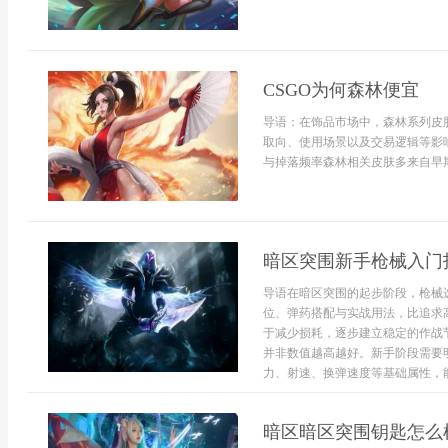
CSGO为何森林便宜
导语：在饰品市场中，森林系列皮
取向、使用场景以及交易逻辑等影响
与掉落频率森林相关皮肤多来自早期武
暗区突围新手枪械入门
导语在暗区突围的起步阶段，枪械
位、弹药搭配与实战用法，比追求
于减少损耗，逐步建立稳定的作战
并非数值越高越好。新手阶段需要
力、射速、换弹速度等基础属性，能
暗区暗区突围钥匙怎么