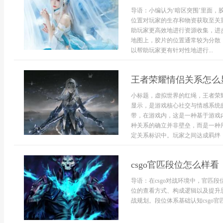
导语：小编认为‘暗区突围’里面
位置对玩家的生存和物资获取至关
助玩家更高效地进行资源收集，进步
地图上，胶片的位置通常较为分散
以帮助玩家更有针对性地进行...
王者荣耀情侣关系怎么
小标题，虚拟世界的红绳，王者荣
显示，是游戏核心社交与情感系统
带，在游戏内，这是一种基于游戏
种关系的确立并非壁垒，而是一种
定关系标识中。玩家之间达成羁绊，
csgo官匹段位怎么样看
导语：在csgo对战环境中，官匹
位的查看方式、构成逻辑以及提升
战规划。段位体系基础认知csgo官匹