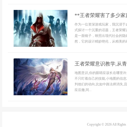
**王者荣耀害了多少家
作为一位资深游戏玩家，我沉浸于
式探讨一个沉重的话题，王者荣耀
是一面镜子，映照出现代社会的隐痛
然，它的设计精妙绝伦，从精美的画
王者荣耀意识教学,从
地图意识,你的眼睛应该长在哪里许
不只盯着自己的技能,小地图的信息
判他们的动向,比如中路法师消失,
应后撤,同...
Copyright © 2026 All Right