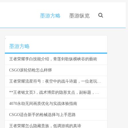
墨游方略
墨游纵览
.
墨游方略
王者荣耀李白技能介绍，青莲剑歌纵横峡谷的藝術
CSGO滚轮切枪怎么样绑
王者荣耀流星符号：夜空中的战斗诗篇，一位老玩家的深情回望
**王者铭文页3，战术博弈的隐形支点，副标题，微调之间改写战局走向**
4070永劫无间画质优化与实战体验指南
CSGO适合新手的枪械选择与上手思路
王者荣耀怎么隐藏贵族，低调游戏的真谛