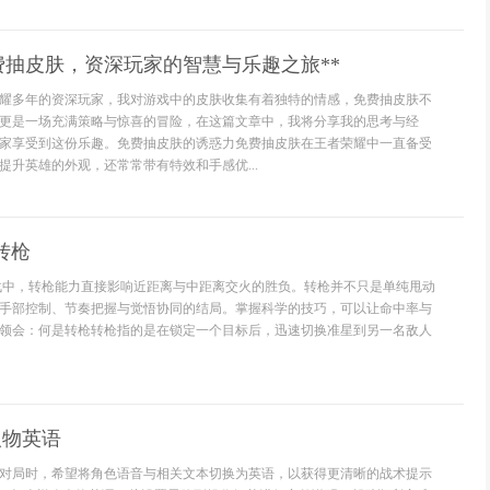
费抽皮肤，资深玩家的智慧与乐趣之旅**
耀多年的资深玩家，我对游戏中的皮肤收集有着独特的情感，免费抽皮肤不
更是一场充满策略与惊喜的冒险，在这篇文章中，我将分享我的思考与经
家享受到这份乐趣。免费抽皮肤的诱惑力免费抽皮肤在王者荣耀中一直备受
提升英雄的外观，还常常带有特效和手感优...
样转枪
台对战中，转枪能力直接影响近距离与中距离交火的胜负。转枪并不只是单纯甩动
手部控制、节奏把握与觉悟协同的结局。掌握科学的技巧，可以让命中率与
领会：何是转枪转枪指的是在锁定一个目标后，迅速切换准星到另一名敌人
人物英语
对局时，希望将角色语音与相关文本切换为英语，以获得更清晰的战术提示