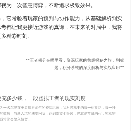
都视为一次智慧博弈，不断追求极致效果。
珠，它考验着玩家的预判与协作能力，从基础解析到实
思考都让我更接近游戏的真谛，在未来的对局中，我将
更多精彩时刻。
**王者积分在哪里看，资深玩家的荣耀探秘之旅，副标
题，积分系统的深度解析与实战应用**
要充多少钱，一段虚拟王者的现实刻度
为一名沉浸在王者峡谷多年的资深玩家，我对游戏中的每一处改动，每一种
的敏感，当新入坑的朋友问我，达到贵族七等级，也就是常说的v7，究竟需
常常会陷入短暂...