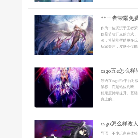
**王者荣耀免
作为一位沉浸于王者荣
仅是节省开支的方式，
验，希望能帮助更多玩
玩家关注，皮肤不仅能
csgo五e怎么
导语在csgo五e平
鼠标，而是站位判断、
稳定度持续提升。基础
身上的...
csgo怎么样改
导语：不少玩家在体验