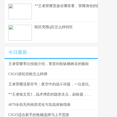
**王者荣耀贵族在哪里看，荣耀身份的隐秘印记与玩
暗区突围q区怎么样转区
今日最新
王者荣耀李白技能介绍，青莲剑歌纵横峡谷的藝術
CSGO滚轮切枪怎么样绑
王者荣耀流星符号：夜空中的战斗诗篇，一位老玩家的深情回望
**王者铭文页3，战术博弈的隐形支点，副标题，微调之间改写战局走向**
4070永劫无间画质优化与实战体验指南
CSGO适合新手的枪械选择与上手思路