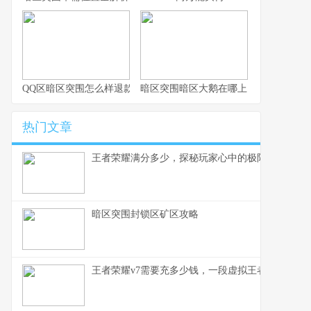
QQ区暗区突围怎么样退款
暗区突围暗区大鹅在哪上
热门文章
王者荣耀满分多少，探秘玩家心中的极限征途，副
暗区突围封锁区矿区攻略
王者荣耀v7需要充多少钱，一段虚拟王者的现实刻