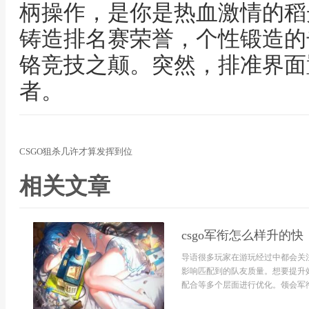
柄操作，是你是热血激情的稻
铸造排名赛荣誉，个性锻造的
铬竞技之颠。突然，排准界面
者。
CSGO狙杀几许才算发挥到位
相关文章
csgo军衔怎么样升的快
导语很多玩家在游玩经过中都会关注
影响匹配到的队友质量。想要提升
配合等多个层面进行优化。领会军衔与