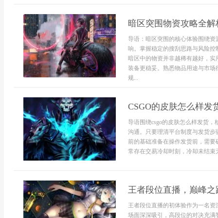
暗区突围物资攻略全解
导语：暗区突围的核心体验围绕资
响。掌握稳定的搜刮思路与风险控
暗区中的物资并非越稀有越好，实
装备更稳妥。熟悉物品用途与市场
规...
CSGO的皮肤怎么样发
导语围绕csgo的皮肤怎么样发货
沟通。只要理清平台制度与发货步
前的基础准备在操作发货前，需要确
常存在交易冷却时刻，冷却未结束无
王者段位直播，巅峰之
王者段位直播的初体验作为一名资
场面深深吸引，高段位的对决充满