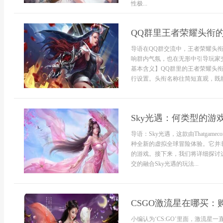
性极...
QQ群里王者荣耀头衔
导语在QQ群交流中，王者荣耀头
响群内气氛，也在无形中引导玩家
基本含义】QQ群里的王者荣耀头
行设置。头衔名称往简短直观，既能
Sky光遇：何类型的游
导语：Sky光遇，这款由Thatga
种全新的虚拟全球冒险体验。它并
的游戏。接下来，我们将详细探讨
交的融合Sky光遇的玩法...
CSGO激流星在哪买：
小编认为‘CS:GO’里面，激流