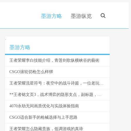
墨游方略
墨游纵览
.
墨游方略
王者荣耀李白技能介绍，青莲剑歌纵横峡谷的藝術
CSGO滚轮切枪怎么样绑
王者荣耀流星符号：夜空中的战斗诗篇，一位老玩家的深情回望
**王者铭文页3，战术博弈的隐形支点，副标题，微调之间改写战局走向**
4070永劫无间画质优化与实战体验指南
CSGO适合新手的枪械选择与上手思路
王者荣耀怎么隐藏贵族，低调游戏的真谛