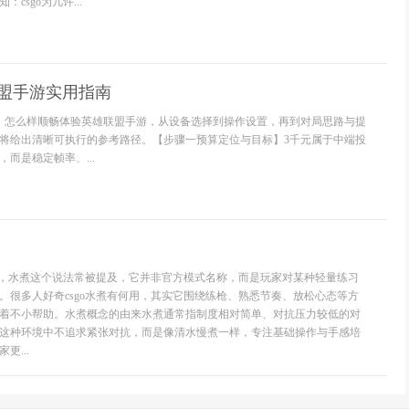
csgo为几许...
联盟手游实用指南
，怎么样顺畅体验英雄联盟手游，从设备选择到操作设置，再到对局思路与提
将给出清晰可执行的参考路径。【步骤一预算定位与目标】3千元属于中端投
而是稳定帧率、...
用
流中，水煮这个说法常被提及，它并非官方模式名称，而是玩家对某种轻量练习
。很多人好奇csgo水煮有何用，其实它围绕练枪、熟悉节奏、放松心态等方
着不小帮助。水煮概念的由来水煮通常指制度相对简单、对抗压力较低的对
这种环境中不追求紧张对抗，而是像清水慢煮一样，专注基础操作与手感培
更...