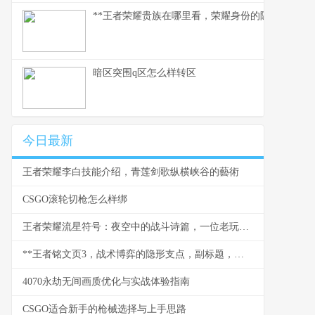
**王者荣耀贵族在哪里看，荣耀身份的隐秘印记与玩
暗区突围q区怎么样转区
今日最新
王者荣耀李白技能介绍，青莲剑歌纵横峡谷的藝術
CSGO滚轮切枪怎么样绑
王者荣耀流星符号：夜空中的战斗诗篇，一位老玩家的深情回望
**王者铭文页3，战术博弈的隐形支点，副标题，微调之间改写战局走向**
4070永劫无间画质优化与实战体验指南
CSGO适合新手的枪械选择与上手思路