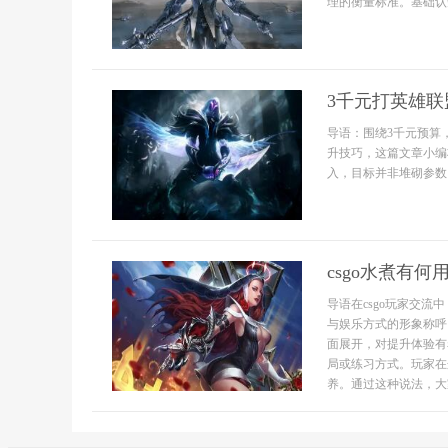
理的衡量标准。基础认知：
3千元打英雄
导语：围绕3千元预算
升技巧，这篇文章小编
入，目标并非堆砌参数，
csgo水煮有何
导语在csgo玩家交
与娱乐方式的形象称呼
面展开，对提升体验有
局或练习方式。玩家在
养。通过这种说法，大家