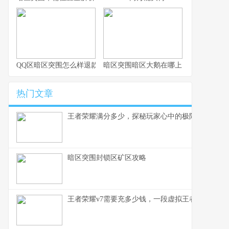
QQ区暗区突围怎么样退款
暗区突围暗区大鹅在哪上
热门文章
王者荣耀满分多少，探秘玩家心中的极限征途，副
暗区突围封锁区矿区攻略
王者荣耀v7需要充多少钱，一段虚拟王者的现实刻