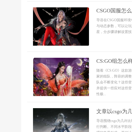
CSGO国服怎
导语在CSGO国服环
与动态参数，可以让玩
星，分步骤讲解设置技巧.
CS:GO组怎
随着《CS:GO》这
家的组队，阵容的调整
队会不断变化？这些变
并提供一些应对这些变
性极...
文章以csgo
导语围绕csgo为几
行判断。不同水平阶段