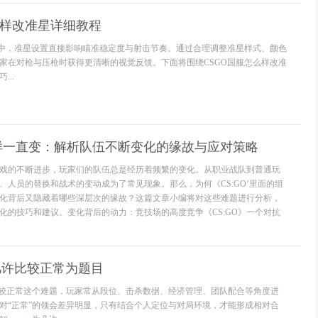
么样改准星详细教程
境中，准星设置直接影响瞄准稳定度与射击节奏。通过合理调整准星样式、颜色
家在对枪与压枪时获得更清晰的视觉反馈。下面将围绕CSGO国服怎么样改准
..
么样一直变：解析队伍不断变化的缘故与应对策略
款游戏的不断进步，玩家们的队伍总是经历着频繁的变化。从职业战队到普通玩
、人员的替换和战术的变动成为了常见现象。那么，为何《CS:GO’里面的组
化背后又隐藏着哪些深层次的缘故？这篇文章小编将对这些难题进行分析，
化的技巧和建议。变化背后的动力：竞技场的高度竞争《CS:GO》一个对抗
为几许比较正常为题目
许比较正常这个难题，玩家常从段位、击杀数据、经济管理、团队配合等角度进
对“正常”的领会差异明显，只有结合个人定位与对局环境，才能形成相对合