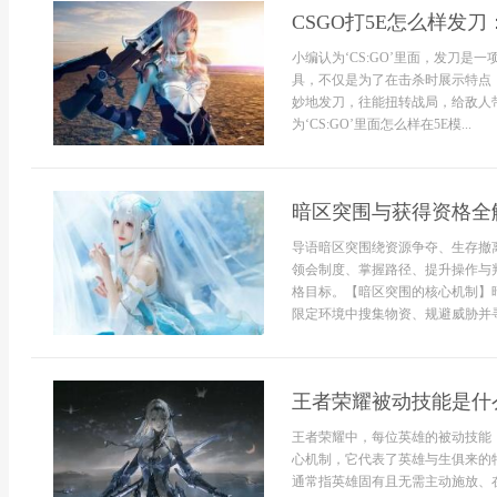
CSGO打5E怎么样发
小编认为‘CS:GO’里面，发刀
具，不仅是为了在击杀时展示特点
妙地发刀，往能扭转战局，给敌人
为‘CS:GO’里面怎么样在5E模...
暗区突围与获得资格全
导语暗区突围绕资源争夺、生存撤
领会制度、掌握路径、提升操作与
格目标。【暗区突围的核心机制】
限定环境中搜集物资、规避威胁并寻找
王者荣耀被动技能是什
王者荣耀中，每位英雄的被动技能
心机制，它代表了英雄与生俱来的
通常指英雄固有且无需主动施放、在