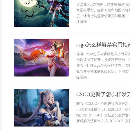
导语在csgo对局中，静步关系到
而是与手型、操作习性和地图环境
度，让潜行与急停切换更加顺畅。
播范围...
csgo怎么样解禁实用指
导语：csgo怎么样解禁是很多玩
与后续防范展开，只要路径清晰、
在着手处理csgo怎么样解禁前，
账号共享带来的风险判定。不同类
提示内...
CSGO更新了怎么样发
随着《CS:GO》不断进行版本更
一些细节性技巧，比如发刀这一操
细介绍《CS:GO》更新后怎么样
新后的刀法操作方式《CS:GO》更新