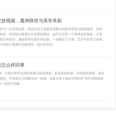
皮肤视频，魔神降世与美学革新
作为一名资深玩家，我见证过王者峡谷无数次的版本更迭与视觉焕新，但每
发布，依旧能点燃我心中的那份期待，这不仅仅是一个新商品的预告，它更
前沿的战书，邀请所有玩家共同品鉴，一场融合了力量，艺术与技术力的视
天画戟于视频中划破黑暗，我们所见证...
暗怎么样回事
里面，玩家们时常会遇到画面过暗的难题，影响游戏体验，导致视野受限，操作
困惑，不知道怎么样解决这一难题。这篇文章小编将详细分析“暗区突围画面
一些技巧和解...