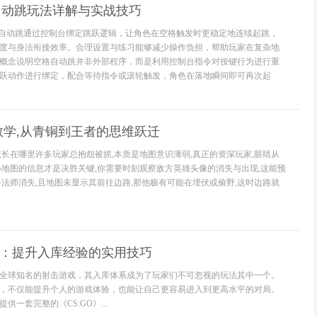
格自动跳玩法详解与实战技巧
空格自动跳通过控制台绑定跳跃逻辑，让角色在空格触发时更稳定地连续起跳，
度与身法衔接效率。合理设置与练习能够减少操作负担，帮助玩家在复杂地
概念说明空格自动跳并非外部程序，而是利用控制台指令对按键行为进行重
跃动作进行绑定，配合等待指令或滚轮触发，角色在落地瞬间即可再次起
教学,从青铜到王者的思维跃迁
该长在哪里许多玩家总抱怨被抓,本质是地图意识薄弱,真正的资深玩家,眼睛从
小地图的信息才是决胜关键,你需要时刻观察敌方英雄头像的消失与出现,这能预
路法师消失,且地图未显示其前往边路,那他极有可能在埋伏或偷野,这时边路就
略：提升入库经验的实用技巧
作为全球知名的射击游戏，其入库体系成为了玩家们不可忽视的玩法其中一个。
，不仅能提升个人的游戏体验，也能让自己更容易进入到更高水平的对局。
供一套完整的《CS:GO》...