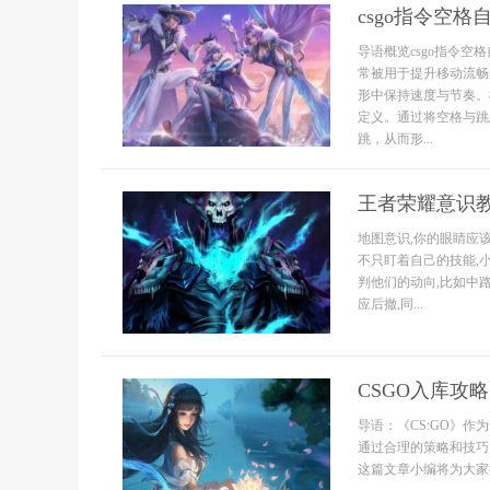
csgo指令空
导语概览csgo指令
常被用于提升移动流畅
形中保持速度与节奏。
定义。通过将空格与跳
跳，从而形...
王者荣耀意识
地图意识,你的眼睛应
不只盯着自己的技能,
判他们的动向,比如中
应后撤,同...
CSGO入库攻
导语：《CS:GO》
通过合理的策略和技巧
这篇文章小编将为大家提