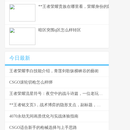
**王者荣耀贵族在哪里看，荣耀身份的隐秘印记与玩
暗区突围q区怎么样转区
今日最新
王者荣耀李白技能介绍，青莲剑歌纵横峡谷的藝術
CSGO滚轮切枪怎么样绑
王者荣耀流星符号：夜空中的战斗诗篇，一位老玩家的深情回望
**王者铭文页3，战术博弈的隐形支点，副标题，微调之间改写战局走向**
4070永劫无间画质优化与实战体验指南
CSGO适合新手的枪械选择与上手思路