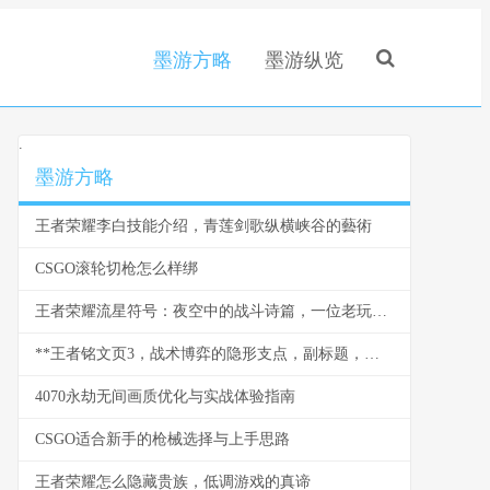
墨游方略
墨游纵览
.
墨游方略
王者荣耀李白技能介绍，青莲剑歌纵横峡谷的藝術
CSGO滚轮切枪怎么样绑
王者荣耀流星符号：夜空中的战斗诗篇，一位老玩家的深情回望
**王者铭文页3，战术博弈的隐形支点，副标题，微调之间改写战局走向**
4070永劫无间画质优化与实战体验指南
CSGO适合新手的枪械选择与上手思路
王者荣耀怎么隐藏贵族，低调游戏的真谛