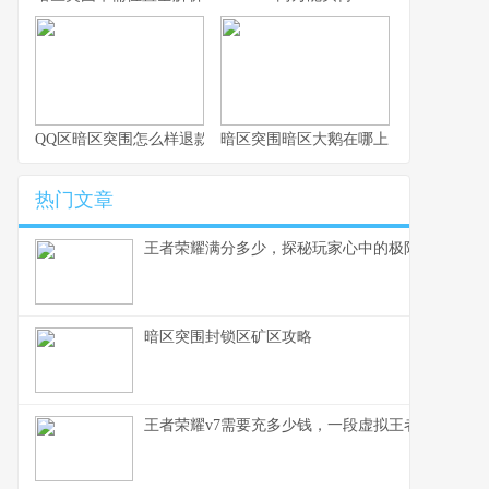
QQ区暗区突围怎么样退款
暗区突围暗区大鹅在哪上
热门文章
王者荣耀满分多少，探秘玩家心中的极限征途，副
暗区突围封锁区矿区攻略
王者荣耀v7需要充多少钱，一段虚拟王者的现实刻