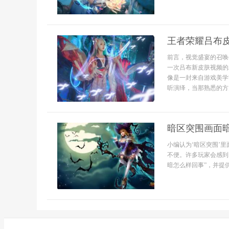
王者荣耀吕布
前言，视觉盛宴的召唤
一次吕布新皮肤视频的
像是一封来自游戏美学
听演绎，当那熟悉的方
暗区突围画面
小编认为‘暗区突围’
不便。许多玩家会感到
暗怎么样回事”，并提供