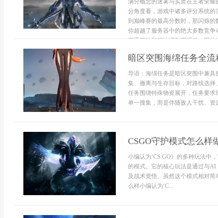
满分概念的迷雾与实质在王者荣耀
分角度看，游戏中诸多评分系统的
到巅峰赛的最高分数时，那闪烁的
你超越了服务器中的绝大多数竞争
赛季更迭和算法调整而浮动，因此这个
暗区突围海绵任务全流
导语：海绵任务是暗区突围中兼具
集、撤离与生存目标，对路线选择
任务围绕特殊物资展开，任务要求
单一搜集，而是伴随敌人干扰、资源
CSGO守护模式怎么样
小编认为‘CS:GO》的多种玩法中，
的模式。它的核心玩法是通过与A
及战术觉悟。虽然这个模式相对简
么样小编认为‘C...