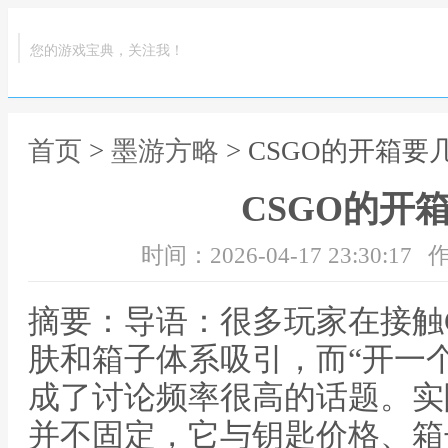
您的游戏宝典，关注我！
首页
>
墨游方略
> CSGO的开箱要
CSGO的开
时间：2026-04-17 23:30:17
作
摘要：导语：很多玩家在接触
肤和箱子体系吸引，而“开一
成了讨论频率很高的话题。实
并不固定，它与钥匙价格、箱