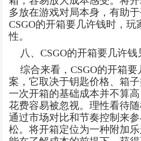
箱，容易放大成本感受。将开
多放在游戏对局本身，有助于
CSGO的开箱要几许钱时，
性。
八、CSGO的开箱要几许钱
综合来看，CSGO的开箱
案，它取决于钥匙价格、箱子
一次开箱的基础成本并不算高
花费容易被忽视。理性看待随
通过市场对比和节奏控制来参
松。将开箱定位为一种附加乐