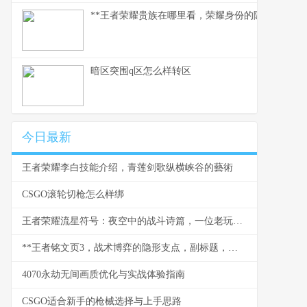
**王者荣耀贵族在哪里看，荣耀身份的隐秘印记与玩
暗区突围q区怎么样转区
今日最新
王者荣耀李白技能介绍，青莲剑歌纵横峡谷的藝術
CSGO滚轮切枪怎么样绑
王者荣耀流星符号：夜空中的战斗诗篇，一位老玩家的深情回望
**王者铭文页3，战术博弈的隐形支点，副标题，微调之间改写战局走向**
4070永劫无间画质优化与实战体验指南
CSGO适合新手的枪械选择与上手思路