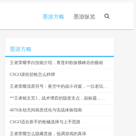
墨游方略
墨游纵览
.
墨游方略
王者荣耀李白技能介绍，青莲剑歌纵横峡谷的藝術
CSGO滚轮切枪怎么样绑
王者荣耀流星符号：夜空中的战斗诗篇，一位老玩家的深情回望
**王者铭文页3，战术博弈的隐形支点，副标题，微调之间改写战局走向**
4070永劫无间画质优化与实战体验指南
CSGO适合新手的枪械选择与上手思路
王者荣耀怎么隐藏贵族，低调游戏的真谛