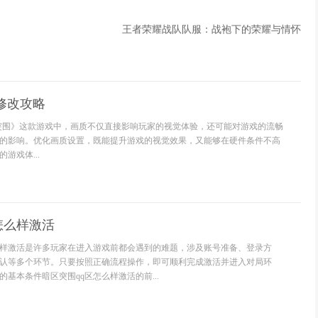
王者荣耀战队队服：战袍下的荣耀与情怀
修改攻略
突围》这款游戏中，画质不仅直接影响玩家的视觉体验，还可能对游戏的流畅
的影响。优化画质设置，既能提升游戏的视觉效果，又能够在硬件条件不高
游戏体...
怎么样激活
么样激活是许多玩家在进入游戏前都会遇到的难题，涉及账号准备、登录方
认等多个环节。只要按照正确流程操作，即可顺利完成激活并进入对局环
的基本条件暗区突围qq区怎么样激活的前...