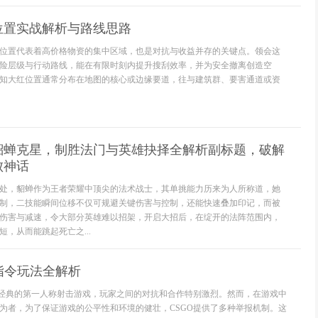
位置实战解析与路线思路
位置代表着高价格物资的集中区域，也是对抗与收益并存的关键点。领会这
险层级与行动路线，能在有限时刻内提升搜刮效率，并为安全撤离创造空
知大红位置通常分布在地图的核心或边缘要道，往与建筑群、要害通道或资
貂蝉克星，制胜法门与英雄抉择全解析副标题，破解
败神话
处，貂蝉作为王者荣耀中顶尖的法术战士，其单挑能力历来为人所称道，她
制，二技能瞬间位移不仅可规避关键伤害与控制，还能快速叠加印记，而被
伤害与减速，令大部分英雄难以招架，开启大招后，在绽开的法阵范围内，
，从而能跳起死亡之...
报指令玩法全解析
来经典的第一人称射击游戏，玩家之间的对抗和合作特别激烈。然而，在游戏中
为者，为了保证游戏的公平性和环境的健壮，CSGO提供了多种举报机制。这