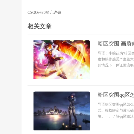
CSGO开30箱几许钱
相关文章
暗区突围 画质
导语：小编认为‘暗区
度和操作感受产生较大
的情况下，保证更流畅的
暗区突围qq区
导语暗区突围qq区怎
式、授权绑定与激活确
境。一、了解qq区激活