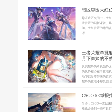
暗区突围大红
导语暗区突围中，大红
些位置的刷新逻辑、风
间。大红位置的地图认
源...
王者荣耀单挑
月下舞姬的不
认识貂蝉的单挑强势之
的优势核心在于技能机
动印记爆炸带来的真实
貂蝉的技能冷却急剧缩短
CSGO 5E举
导语：CSGO一直以
难免会遇到一些不良行