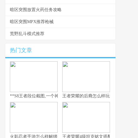
暗区突围放置火药任务攻略
暗区突围MPX推荐枪械
荒野乱斗模式推荐
热门文章
**S8王者段位截图,一个神话的永恒见证**
王者荣耀的后裔怎么样玩全流程解析
火影忍者手游怎么样解绑
王者荣耀4级坦克铭文搭配与实战思路解