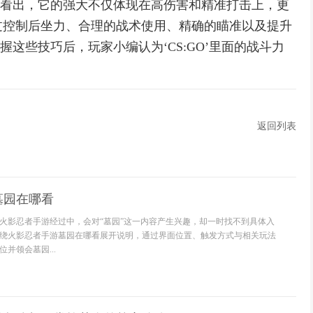
可以看出，它的强大不仅体现在高伤害和精准打击上，更
过控制后坐力、合理的战术使用、精确的瞄准以及提升
握这些技巧后，玩家小编认为‘CS:GO’里面的战斗力
返回列表
墓园在哪看
火影忍者手游经过中，会对“墓园”这一内容产生兴趣，却一时找不到具体入
绕火影忍者手游墓园在哪看展开说明，通过界面位置、触发方式与相关玩法
并领会墓园...