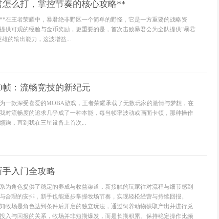
君怎么打，掌控节奏的核心攻略**
值**在王者荣耀中，暴君绝非野区一个简单的野怪，它是一方重要的战略资
提供可观的经验与金币奖励，更重要的是，首次击败暴君会为全队提供“暴君
雄的输出能力，这波增益...
0帧：流畅竞技的新纪元
为一款深受喜爱的MOBA游戏，王者荣耀承载了无数玩家的激情与梦想，在
我对流畅度的追求几乎成了一种本能，每当帧率波动或画面卡顿，那种操作
躁，直到我在三星设备上首次...
新手入门全攻略
系为角色提供了稳定的养成与收益渠道，新接触的玩家往对流程与细节感到
与合理的安排，新手也能逐步掌握牧场节奏，实现轻松经营与持续回报。
知牧场是角色达到条件后开启的独立玩法，通过饲养动物获取产出并进行兑
投入与回报的关系，牧场并非短期爆发，而是长期积累。保持稳定操作比频