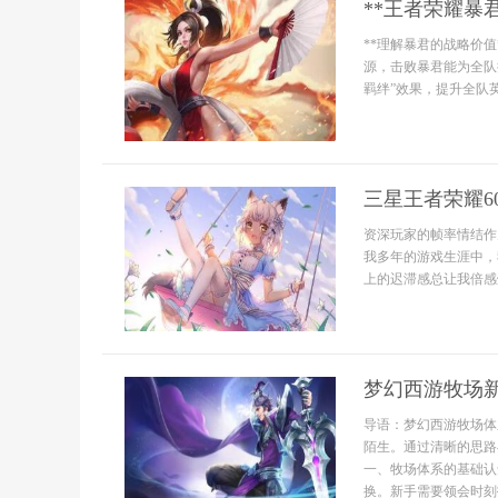
**王者荣耀暴
**理解暴君的战略价
源，击败暴君能为全队
羁绊”效果，提升全队英
三星王者荣耀6
资深玩家的帧率情结作
我多年的游戏生涯中，
上的迟滞感总让我倍感烦
梦幻西游牧场
导语：梦幻西游牧场体
陌生。通过清晰的思路
一、牧场体系的基础认
换。新手需要领会时刻