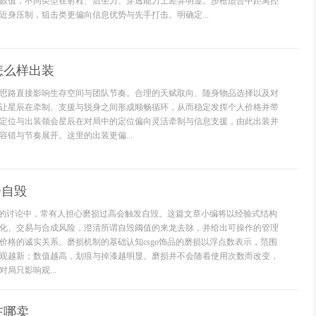
数值，不同类型在射程、后坐力、穿透能力上差异明显。步枪适合中距离控
近身压制，狙击类更偏向信息优势与先手打击。明确定...
怎么样出装
思路直接影响生存空间与团队节奏。合理的天赋取向、随身物品选择以及对
让星辰在牵制、支援与脱身之间形成顺畅循环，从而稳定发挥个人价格并带
定位与出装领会星辰在对局中的定位偏向灵活牵制与信息支援，由此出装并
容错与节奏展开。这里的出装更偏...
会自毁
磨损的讨论中，常有人担心磨损过高会触发自毁。这篇文章小编将以经验式结构
化、交易与合成风险，澄清所谓自毁阈值的来龙去脉，并给出可操作的管理
价格的诚实关系。磨损机制的基础认知csgo饰品的磨损以浮点数表示，范围
外观越新；数值越高，划痕与掉漆越明显。磨损并不会随着使用次数而改变，
局只影响观...
在哪卖