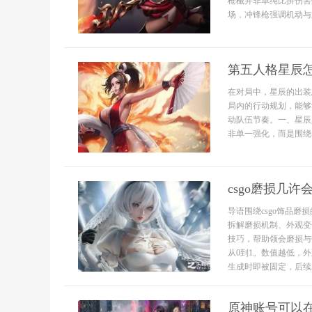
枪械并非单纯比拼伤害
场，冲锋枪强调机动与
第五人格星辰
在对局中，星辰的出装
局内的行动规划，能够
动队伍节奏。一、星辰
非单一强化，而是围绕
csgo磨损几许
导语围绕csgo饰品
拆解磨损机制、外观变
技巧，帮助领会磨损与
从0到1。数值越低，
生成时即被固定，后续对
原神账号可以