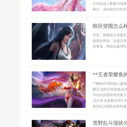
中的机器人数量与强度
模式，这样能在可控环..
暗区突围怎么
导语：围绕暗区突围怎
规避的风险。这篇文章
意事项，帮助玩家理性
**王者荣耀鱼
**解构庄周的核心逻
碾压,他的出装思路必须
与伦比的团体免控能力
流庄周,在多数对局中
备转化为团队的胜利基..
荒野乱斗现状