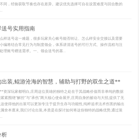
不同，经验获取节奏也存在差异。建议优先选择可自在设置难度与回合数的
.
样送号实用指南
么样送号这一难题，很多玩家关心账号能否转让、怎么样安全交接以及需要
小编将结合常见行为与制度领会，体系讲清送号的可行方式、操作流程与注
处理账号赠送需求。一、领会送号的基...
的出装,鲲游沧海的智慧，辅助与打野的双生之道**
辑**资深玩家都明白,庄周这位英雄的独特之处在于其战略价值而非单纯的数据
紧紧围绕“解控”与“承伤”两大核心使命展开,庄周自身的被动与大招,提供了无
,这使得他的出装可以更加专注于提升生存与功能性,纯粹追求法术伤害的输出
实属舍本逐末,我们讨论出装,本质是在探讨如何将这份独特的战略优势,通过装
.
分析