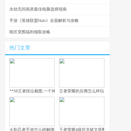
永劫无间画质最佳电脑选择指南
手游《英雄联盟Halo》全面解析与攻略
暗区突围福利领取攻略
热门文章
**S8王者段位截图,一个神话的永恒见证**
王者荣耀的后裔怎么样玩全流程解析
火影忍者手游怎么样解绑
王者荣耀4级坦克铭文搭配与实战思路解