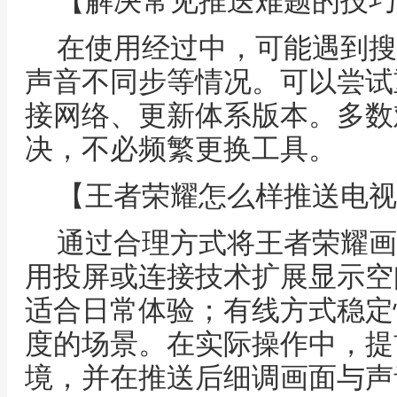
【解决常见推送难题的技巧
在使用经过中，可能遇到搜
声音不同步等情况。可以尝试
接网络、更新体系版本。多数
决，不必频繁更换工具。
【王者荣耀怎么样推送电视
通过合理方式将王者荣耀画
用投屏或连接技术扩展显示空
适合日常体验；有线方式稳定
度的场景。在实际操作中，提
境，并在推送后细调画面与声