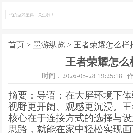
您的游戏宝典，关注我！
首页
>
墨游纵览
> 王者荣耀怎么样
王者荣耀怎么
时间：2026-05-28 19:25:18
作
摘要：导语：在大屏环境下体
视野更开阔、观感更沉浸。王
核心在于连接方式的选择与设
思路，就能在家中轻松实现画