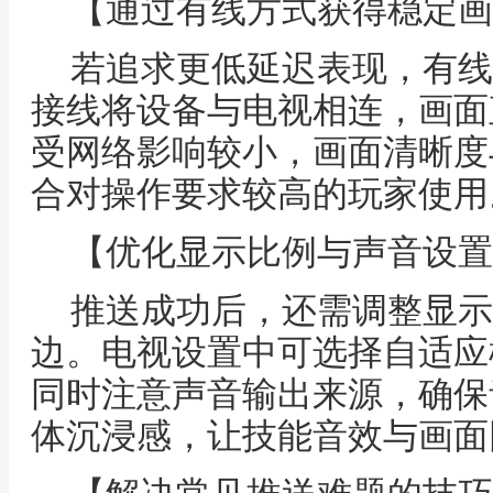
【通过有线方式获得稳定画
若追求更低延迟表现，有线
接线将设备与电视相连，画面
受网络影响较小，画面清晰度
合对操作要求较高的玩家使用
【优化显示比例与声音设置
推送成功后，还需调整显示
边。电视设置中可选择自适应
同时注意声音输出来源，确保
体沉浸感，让技能音效与画面