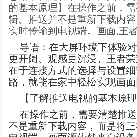
的基本原理】在操作之前，需
辑。推送并不是重新下载内容
实时传输到电视端。画面,王
导语：在大屏环境下体验对
更开阔、观感更沉浸。王者荣
在于连接方式的选择与设置细
路，就能在家中轻松实现画面
【了解推送电视的基本原理
在操作之前，需要清楚推送
不是重新下载内容，而是将正