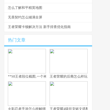
怎么了解和平精英地图
无畏契约怎么铺满全屏
王者荣耀卡顿解决方法 新手排查优化指南
热门文章
**S8王者段位截图,一个神话的永恒见证**
王者荣耀的后裔怎么样玩全流程解析
火影忍者手游怎么样解绑
王者荣耀4级坦克铭文搭配与实战思路解