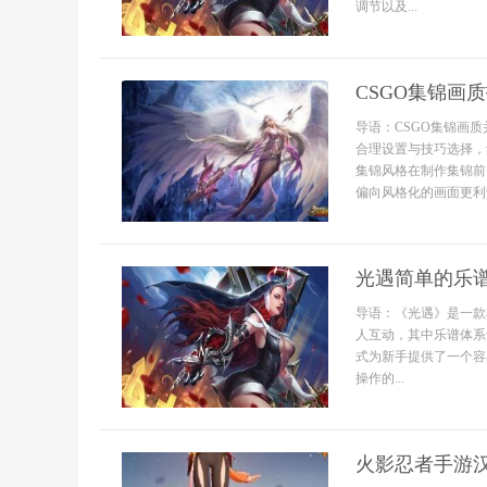
调节以及...
CSGO集锦画
导语：CSGO集锦画
合理设置与技巧选择，
集锦风格在制作集锦前
偏向风格化的画面更利
光遇简单的乐
导语：《光遇》是一款
人互动，其中乐谱体系
式为新手提供了一个容
操作的...
火影忍者手游