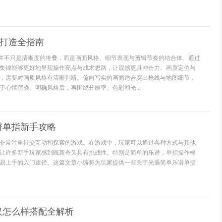
质打造全指南
质并不只是清晰度的堆叠，而是画面风格、细节表现与剪辑节奏的结合体。通过
集锦能够更好地呈现操作亮点与战术思路，让观感更具冲击力。画质定位与
，需要对画质风格有清晰判断。偏向写实的画面适合突出枪线与地图细节，
于心情渲染。明确风格后，再围绕分辨率、色彩和光...
谱单指新手攻略
非常注重社交互动和探索的游戏。在游戏中，玩家可以通过各种方式与其他
让许多新手玩家感到既新奇又具有挑战性。特别是简单的乐谱，单指操作模
易上手的入门途径。这篇文章小编将为玩家提供一些关于光遇简单乐谱单指
汉怎么样搭配全解析