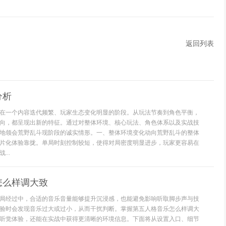
返回列表
分析
在一个内容迭代频繁、玩家生态变化明显的阶段。从玩法节奏到角色平衡，
向，都呈现出新的特征。通过对整体环境、核心玩法、角色体系以及实战技
地领会荒野乱斗现阶段的诚实情形。一、整体环境变化动向荒野乱斗的整体
片化体验靠拢。单局时刻控制较短，使得对局密度明显进步，玩家更容易在
..
怎么样调大致
局经过中，合适的音乐音量能够提升沉浸感，也能避免影响听取脚步声与技
验时会发现音乐过大或过小，从而干扰判断。掌握第五人格音乐怎么样调大
听觉体验，还能在实战中获得更清晰的环境信息。下面将从设置入口、细节