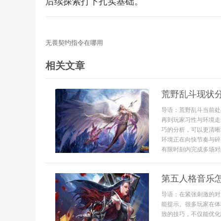
后续探索打下扎实基础。
无畏契约指令在哪用
相关文章
荒野乱斗现状
导语：荒野乱斗当前处
再到玩家习性与环境走
巧的分析，可以更清晰
环境正在向快节奏与碎
有限时刻内完成多场对战.
第五人格音乐
导语：在紧张刺激的对
能提示。很多玩家在体
致的技巧，不仅能优化