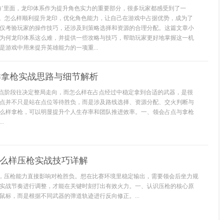
游’里面，龙印体系作为提升角色实力的重要部分，很多玩家都感受到了一
境。怎么样顺利提升龙印，优化角色能力，让自己在游戏中占据优势，成为了
仅考验玩家的操作技巧，还涉及到策略选择和资源的合理分配。这篇文章小
为何龙印体系这么难，并提供一些攻略与技巧，帮助玩家更好地掌握这一机
是游戏中用来提升英雄能力的一项重...
么样拿枪实战思路与细节解析
，占点阶段往决定整局走向，而怎么样在占点经过中稳定拿到合适的武器，是很
点并不只是站在点位等待胜负，而是涉及路线选择、资源分配、交火判断与
么样拿枪，可以明显提升个人生存率和团队推进效率。一、领会占点与拿枪
.
怎么样压枪实战技巧详解
中，压枪能力直接影响对枪胜负。想在比赛环境里稳定输出，需要领会后坐力规
实战节奏进行调整，才能在关键时刻打出有效火力。一、认识压枪的核心原
鼠标，而是根据不同武器的弹道轨迹进行反向修正。...