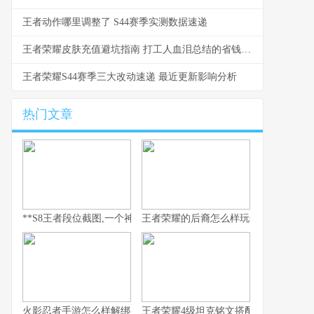
王者动作哪里调整了 S44赛季实测数据速递
王者荣耀皮肤充值避坑指南 打工人血泪总结的省钱攻略
王者荣耀S44赛季三大改动速递 最近更新影响分析
热门文章
**S8王者段位截图,一个神话的永恒见证**
王者荣耀的后裔怎么样玩全流程解析
火影忍者手游怎么样解绑
王者荣耀4级坦克铭文搭配与实战思路解