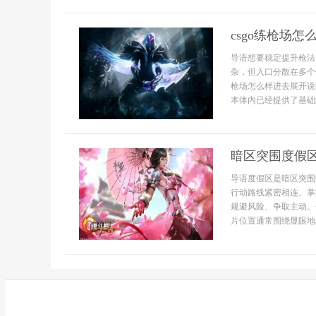
csgo练枪场怎
导语想要稳定提升枪法
杂，但入口分散在多个
枪场怎么样进去展开说
本体内已经提供了基础
暗区突围度假
导语度假区是暗区突围
行动路线紧密相连。掌
规避风险、争取主动。
片位置通常围绕显眼地标