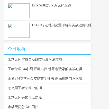
暗区突围QV区怎么样互通
CSGO行走时刻设置详解与实战运用指南
今日最新
永劫无间空格自动跳技巧及玩法攻略
王者荣耀S44打野强度排行 佛系老玩家的实战心得
王者S44赛季黄金皮肤玄学抽法 保底机制与兑换攻略全解
怎么画王者荣耀中的润
永劫无间头饰可以隐藏
永劫无间怎么叫回归