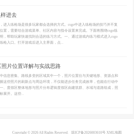
么样进去
，进入练枪场是很多玩家都会选择的方式。csgo中进入练枪场的技巧并不复
位置，需要结合游戏菜单、社区内容与指令设置来完成。下面将围绕csgo练
明，帮助玩家快速找到合适的练习方式。一、通过游戏内练习模式进入csgo
练枪入口。打开游戏后进入主界面，点...
区照片位置详解与实战思路
中信息密集、路线多变的区域其中一个，照片位置往与关键地形、资源点和
握这些照片的刷新点与周边环境，不仅能进步任务完成效率，也能在行动中
一、度假区整体地形与照片分布逻辑度假区由建筑群、水域与道路组成，照
展开。这些...
Copyright © 2026 All Rights Reserved.
琼ICP备2026003610号
XML地图