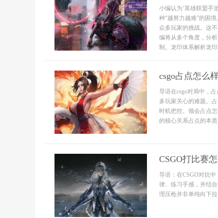
小编认为‘英雄联盟手
种“越努力越难”的困
众多玩家的挑战。这不
编将从多个角度，分析
制。龙印体系解析龙印
csgo占点怎
导语在csgo对局中
多玩家关心的难题。占
时机把控。领会占点怎
的核心关系占点的本质..
CSGO打比赛
导语：在CSGO对抗
律、练习手感，并结合
理压枪并非单纯向下拉