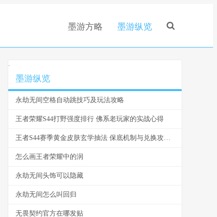
墨游方略
墨游纵览
.
墨游纵览
永劫无间空格自动跳技巧及玩法攻略
王者荣耀S44打野强度排行 佛系老玩家的实战心得
王者S44赛季黄金皮肤玄学抽法 保底机制与兑换攻略全解
怎么画王者荣耀中的润
永劫无间头饰可以隐藏
永劫无间怎么叫回归
无畏契约官方在哪发贴