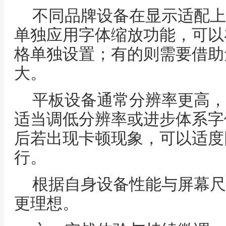
不同品牌设备在显示适配上
单独应用字体缩放功能，可以
格单独设置；有的则需要借助
大。
平板设备通常分辨率更高，
适当调低分辨率或进步体系字
后若出现卡顿现象，可以适度
行。
根据自身设备性能与屏幕尺
更理想。