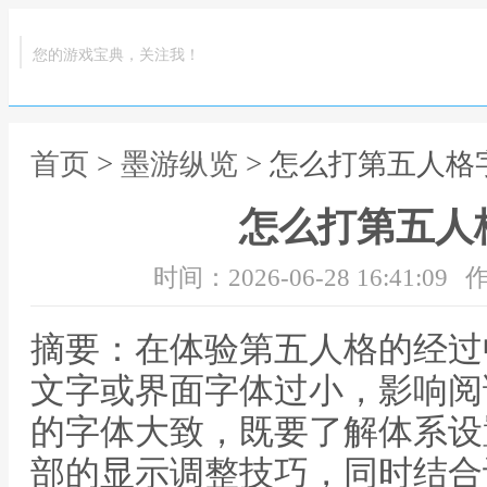
您的游戏宝典，关注我！
首页
>
墨游纵览
> 怎么打第五人格
怎么打第五人
时间：2026-06-28 16:41:09
作
摘要：在体验第五人格的经过
文字或界面字体过小，影响阅
的字体大致，既要了解体系设
部的显示调整技巧，同时结合