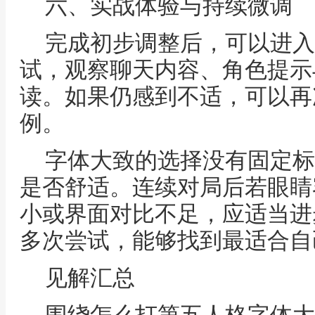
六、实战体验与持续微调
完成初步调整后，可以进入
试，观察聊天内容、角色提示
读。如果仍感到不适，可以再
例。
字体大致的选择没有固定标
是否舒适。连续对局后若眼睛
小或界面对比不足，应适当进
多次尝试，能够找到最适合自
见解汇总