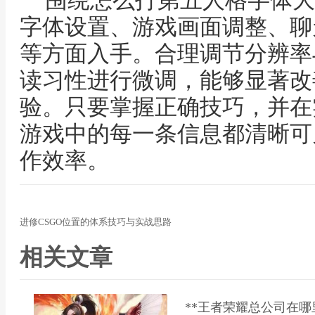
围绕怎么打第五人格字体大
字体设置、游戏画面调整、聊
等方面入手。合理调节分辨率
读习性进行微调，能够显著改
验。只要掌握正确技巧，并在
游戏中的每一条信息都清晰可
作效率。
进修CSGO位置的体系技巧与实战思路
相关文章
**王者荣耀总公司在哪