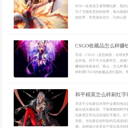
作为一名资深王者荣耀玩家，我对
为了与朋友竞技的纽带，每当我操
戏世界，究竟源自何方，它的心脏，
CSGO收藏品怎么样
导语：CSGO（反恐精英：全球
品市场。对于不少玩家而言，游戏
赚钱的有效途径。那么，怎么样通
样利用CSGO的收藏品进行盈利，帮
和平精英怎么样刷红字
导语不少玩家在对局中会看到淘汰
输出或关键击倒。下面将围绕和平
玩家用正常玩法实现红字展示。红
关联。当玩家在短时刻内完成连续
调。这种设计本意在于突出高光时刻