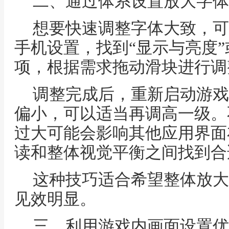
二、通过体系设置放大字体
想要快速调整字体大致，可
手机设置，找到“显示与亮度”
项，根据需求拖动滑块进行调
调整完成后，重新启动游戏
偏小，可以适当再调高一级。
过大可能会影响其他应用界面
读和整体视觉平衡之间找到合
这种技巧适合希望整体放大
见效明显。
三、利用游戏内画面设置优