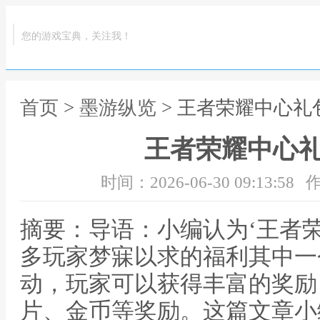
您的游戏宝典，关注我！
首页
>
墨游纵览
> 王者荣耀中心礼
王者荣耀中心
时间：2026-06-30 09:13:58
作
摘要：导语：小编认为‘王者
多玩家梦寐以求的福利其中一
动，玩家可以获得丰富的奖励
片、金币等奖励。这篇文章小