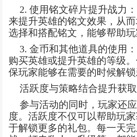
2. 使用铭文碎片提升战力
来提升英雄的铭文效果，从而
选择和搭配铭文，能够帮助玩
3. 金币和其他道具的使用
购买英雄或提升英雄的等级。
保玩家能够在需要的时候解锁
活跃度与策略结合提升获取
参与活动的同时，玩家还应
度。活跃度不仅可以帮助玩家
于解锁更多的礼包。每一天完