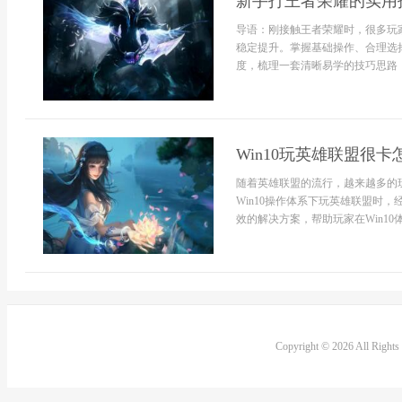
新手打王者荣耀的实用
导语：刚接触王者荣耀时，很多玩
稳定提升。掌握基础操作、合理选
度，梳理一套清晰易学的技巧思路，
Win10玩英雄联盟很
随着英雄联盟的流行，越来越多的玩
Win10操作体系下玩英雄联盟时
效的解决方案，帮助玩家在Win10体系
Copyright © 2026 All Right