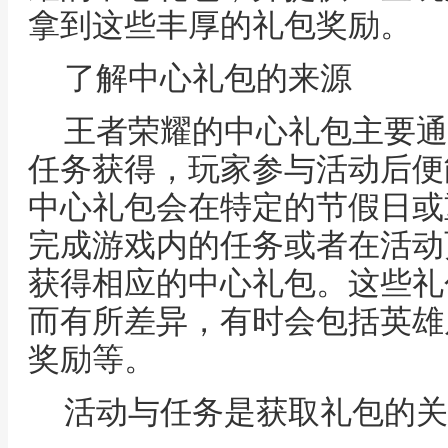
拿到这些丰厚的礼包奖励。
了解中心礼包的来源
王者荣耀的中心礼包主要通
任务获得，玩家参与活动后便
中心礼包会在特定的节假日或
完成游戏内的任务或者在活动
获得相应的中心礼包。这些礼
而有所差异，有时会包括英雄
奖励等。
活动与任务是获取礼包的关