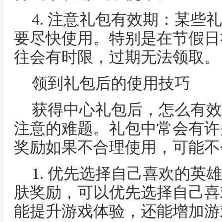
4. 注意礼包有效期：某些
要尽快使用。特别是在节假日
往会有时限，过期无法领取。
领到礼包后的使用技巧
获得中心礼包后，怎么有效
注意的难题。礼包中常会有许
奖励如果不合理使用，可能不
1. 优先选择自己喜欢的英
肤奖励，可以优先选择自己喜
能提升游戏体验，还能增加游