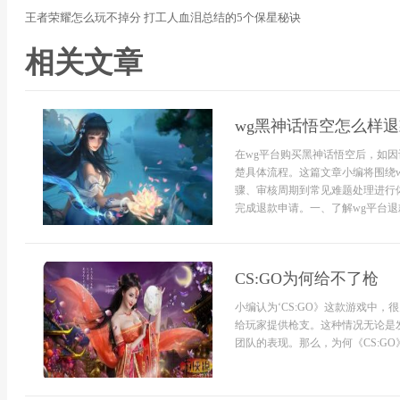
王者荣耀怎么玩不掉分 打工人血泪总结的5个保星秘诀
相关文章
wg黑神话悟空怎么样
在wg平台购买黑神话悟空后，如
楚具体流程。这篇文章小编将围绕
骤、审核周期到常见难题处理进行
完成退款申请。一、了解wg平台退
CS:GO为何给不了枪
小编认为‘CS:GO》这款游戏中
给玩家提供枪支。这种情况无论是
团队的表现。那么，为何《CS:GO