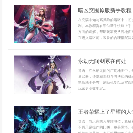
暗区突围原版新手教程
在充满未知与高风险的暗区中，初
利。本教程旨在帮助新手快速上手
方面的讲解，帮助玩家更从容地面对
在进入暗区前，装备的合理搭配决定.
永劫无间剑冢在何处
导语：在永劫无间的广阔地图中，
量武器，还隐藏着战斗与博弈的机
熟悉地图分布、刷新机制以及实战
玩家更高效地定...
王者荣耀上了星耀的人
导语：当玩家踏入星耀段位，象征
不再只是操作的比拼，更是觉悟、