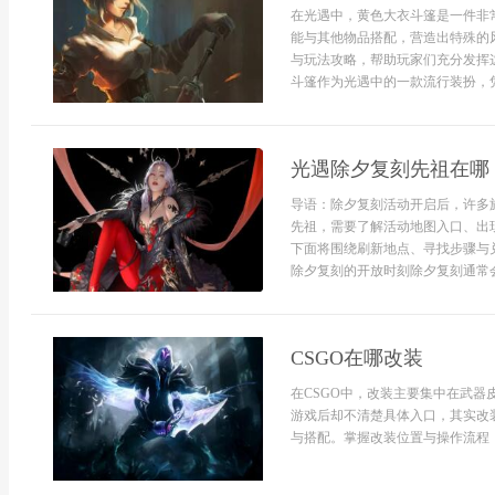
在光遇中，黄色大衣斗篷是一件非
能与其他物品搭配，营造出特殊的
与玩法攻略，帮助玩家们充分发挥
斗篷作为光遇中的一款流行装扮，凭
光遇除夕复刻先祖在哪
导语：除夕复刻活动开启后，许多
先祖，需要了解活动地图入口、出
下面将围绕刷新地点、寻找步骤与
除夕复刻的开放时刻除夕复刻通常会
CSGO在哪改装
在CSGO中，改装主要集中在武
游戏后却不清楚具体入口，其实改
与搭配。掌握改装位置与操作流程，不