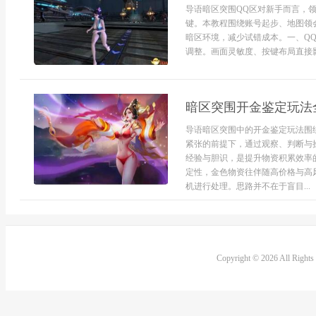
导语暗区突围QQ区对新手而言，
键。本教程围绕账号起步、地图领
暗区环境，减少试错成本。一、Q
调整。画面灵敏度、按键布局直接影
暗区突围开金鉴定玩法
导语暗区突围中的开金鉴定玩法围
紧张的前提下，通过观察、判断与
经验与胆识，是提升物资积累效率
定性，金色物资往伴随高价格与高
机进行处理。思路并不在于盲目...
Copyright © 2026 All Right