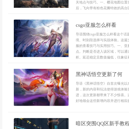
关地点与技巧。一、樱花地图位置
后，飞向带有粉色花瓣特效的高台区
csgo亚服怎么样看
导语围绕csgo亚服怎么样看这个
境、时刻段选择与实战体验。这篇
服的查看技巧与实用技巧。一、亚服
点。判断是否进入该区域，可以通
析。延迟稳定且数值偏低，往象征着连
黑神话悟空更新了何
导语《黑神话悟空》自首次曝光以
新，新的内容和玩法使得游戏体验
进，这次更新都带来了不少惊喜。
好地领会这些新增内容并进行相应的
暗区突围QQ区新手教