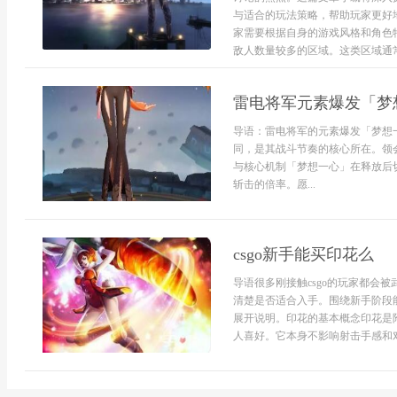
与适合的玩法策略，帮助玩家更好
家需要根据自身的游戏风格和角色
敌人数量较多的区域。这类区域通常
雷电将军元素爆发「梦
导语：雷电将军的元素爆发「梦想
同，是其战斗节奏的核心所在。领
与核心机制「梦想一心」在释放后
斩击的倍率。愿...
csgo新手能买印花么
导语很多刚接触csgo的玩家都会
清楚是否适合入手。围绕新手阶段
展开说明。印花的基本概念印花是
人喜好。它本身不影响射击手感和对局