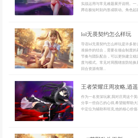
实战运用与常见难题展开说明。一
蹲在极短时刻内形成联动。角色起跳
lol无畏契约怎么样玩
导语lol无畏契约怎么样玩是许多
准操作的结合，需要在领会制度的
节奏与团队配合，可以更快建立稳定
度与模式。常见对局围绕攻防轮换
回合资源有限...
王者荣耀庄周攻略,逍
作为一名资深玩家,我对庄周这个英
分享一些自己的心得,希望能帮助
中定位为辅助和坦克,他的核心价值在