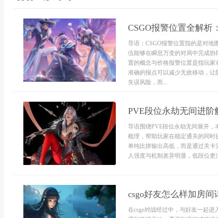
CSGO报警位置全解
导语：CSGO报警位置指的是对
伍能够在瞬息万变的对局中完成协
置的概念与价格报警位置是指玩家
准确的报点可以减少无效移动，让
失误风险，而...
PVE段位永劫无间进
导语围绕PVE段位永劫无间展开
梳理，帮助玩家在稳定通关的同时
单纯比拼输出高低，而是通过关卡
人强度与机制差异明显，低段位更注重
csgo好友怎么样加房
在csgo对战经过中，与好友一起