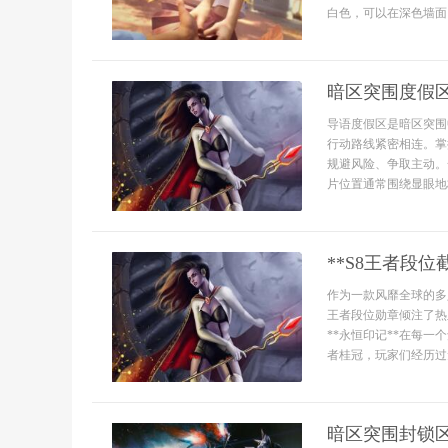
白色，可以在深色墙面
暗区突围度假
导语度假区是暗区突围
行动路线紧密相连。掌
规避风险、争取主动。
片位置通常围绕显眼地标
**S8王者段位
作为一款风靡全球的多
王者段位勋章倾注了热
**永恒印记**在每
者桂冠，玩家们经历过
暗区突围封锁