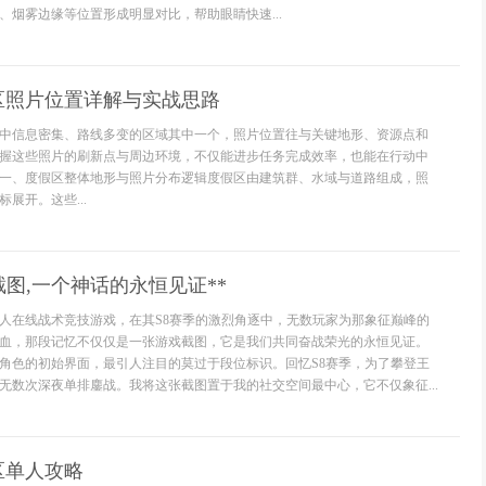
、烟雾边缘等位置形成明显对比，帮助眼睛快速...
区照片位置详解与实战思路
中信息密集、路线多变的区域其中一个，照片位置往与关键地形、资源点和
握这些照片的刷新点与周边环境，不仅能进步任务完成效率，也能在行动中
一、度假区整体地形与照片分布逻辑度假区由建筑群、水域与道路组成，照
展开。这些...
截图,一个神话的永恒见证**
人在线战术竞技游戏，在其S8赛季的激烈角逐中，无数玩家为那象征巅峰的
血，那段记忆不仅仅是一张游戏截图，它是我们共同奋战荣光的永恒见证。
一个角色的初始界面，最引人注目的莫过于段位标识。回忆S8赛季，为了攀登王
无数次深夜单排鏖战。我将这张截图置于我的社交空间最中心，它不仅象征...
区单人攻略