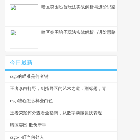
暗区突围匕首玩法实战解析与进阶思路
暗区突围钩子玩法实战解析与进阶思路
今日最新
csgo的瞄准是何者键
王者李白打野，剑指野区的艺术之道，副标题，青莲剑歌的节奏与杀戮美学
csgo准心怎么样变白色
王者荣耀评分查看全指南，从数字读懂竞技表现
暗区突围 欺负新手
csgo小叮当何处人