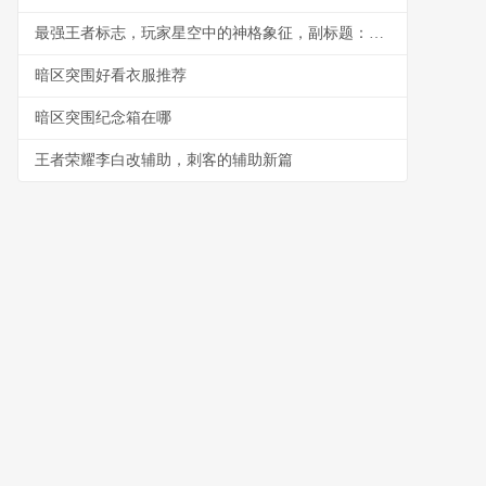
最强王者标志，玩家星空中的神格象征，副标题：一个璀璨神级的印记
暗区突围好看衣服推荐
暗区突围纪念箱在哪
王者荣耀李白改辅助，刺客的辅助新篇