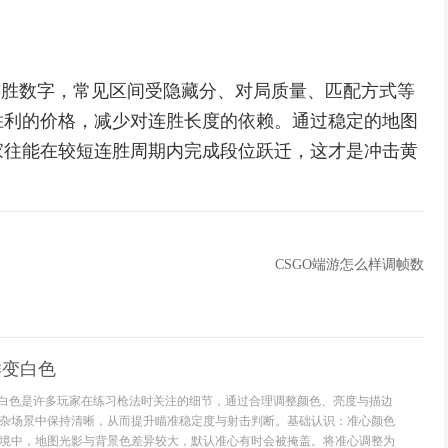
的连胜数字，常见区间受隐藏分、对局质量、匹配方式等
胜利的价格，减少对连胜长度的依赖。通过稳定的地图
家往能在较短连胜周期内完成段位跃迁，这才是冲击黄
CSGO端游怎么样调帧数
样变白色
样变白色是许多玩家在练习枪法时关注的细节，通过合理调整颜色、亮度与描边
杂场景中保持清晰，从而提升瞄准稳定度与射击判断。基础认识：准心颜色
境中，地图光影与背景色差异较大，默认准心有时会被掩盖。将准心调整为