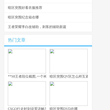
暗区突围好看衣服推荐
暗区突围纪念箱在哪
王者荣耀李白改辅助，刺客的辅助新篇
热门文章
**S8王者段位截图,一个神话的永恒见证**
暗区突围QV区怎么样互通
CSGO行走时刻设置详解与实战运用指南
暗区突围DVD在哪