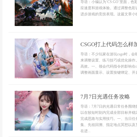
导语：小编认为‘CS:GO’里面
应速度和游戏体验。通过调整色彩
进步游戏的竞技表现。这篇文章小编将
CSGO打上代码怎么样
导语：不少玩家在游玩csgo时，
来调整设置、练习技巧或优化操作。
高效。一、领会代码指令的影响在c
调整画面显示、设置按键绑定、开启
7月7日光遇任务攻略
导语：7月7日的光遇日常任务围
以在较短时刻内完成全部目标并稳
完成思路与实用技巧。一、当日任
集、先祖回溯、指定地点冥想以及
在进...