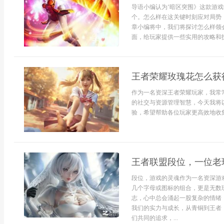
导语小编认为‘暗区突围》这款游戏
个。怎么样在这关键时刻应对局势
章小编将中，我们将探讨怎么样领
面，给玩家提供一些实用的攻略和技
王者荣耀玫瑰花怎么获
作为一名资深王者荣耀玩家，我常
的社交与资源管理智慧，今天我将
验，希望帮助各位玩家更高效地收集
王者联盟段位，一位老
段位，游戏的灵魂作为一名资深游
几个字母或图标的组合，更是无数
志，心中总会涌起一股复杂的情绪
我们的实力与成长，从青铜到王者
们共同的追求，...