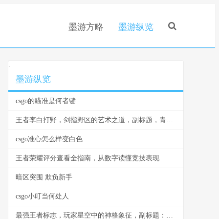
墨游方略
墨游纵览
.
墨游纵览
csgo的瞄准是何者键
王者李白打野，剑指野区的艺术之道，副标题，青莲剑歌的节奏与杀戮美学
csgo准心怎么样变白色
王者荣耀评分查看全指南，从数字读懂竞技表现
暗区突围 欺负新手
csgo小叮当何处人
最强王者标志，玩家星空中的神格象征，副标题：一个璀璨神级的印记