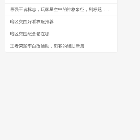
最强王者标志，玩家星空中的神格象征，副标题：一个璀璨神级的印记
暗区突围好看衣服推荐
暗区突围纪念箱在哪
王者荣耀李白改辅助，刺客的辅助新篇