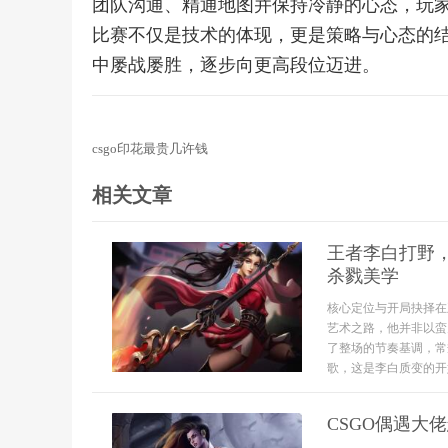
团队沟通、精通地图并保持冷静的心态，玩
比赛不仅是技术的体现，更是策略与心态的
中屡战屡胜，逐步向更高段位迈进。
csgo印花最贵几许钱
相关文章
王者李白打野
杀戮美学
核心定位与开局抉择在
艺术之路，他并非以蛮
了整场的节奏基调，常
歌，这是李白质变的开始
CSGO偶遇大