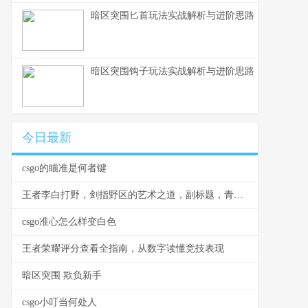
暗区突围匕首玩法实战解析与进阶思路
暗区突围钩子玩法实战解析与进阶思路
今日最新
csgo的瞄准是何者键
王者李白打野，剑指野区的艺术之道，副标题，青莲剑歌的节奏与杀戮美学
csgo准心怎么样变白色
王者荣耀评分查看全指南，从数字读懂竞技表现
暗区突围 欺负新手
csgo小叮当何处人