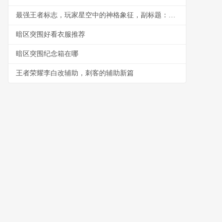
最强王者标志，玩家星空中的神格象征，副标题：一个璀璨神级的印记
暗区突围好看衣服推荐
暗区突围纪念箱在哪
王者荣耀李白改辅助，刺客的辅助新篇