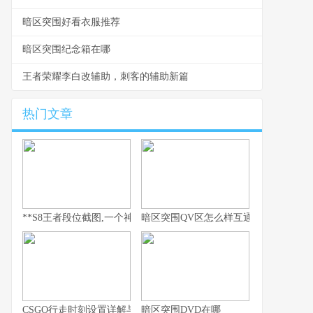
暗区突围好看衣服推荐
暗区突围纪念箱在哪
王者荣耀李白改辅助，刺客的辅助新篇
热门文章
**S8王者段位截图,一个神话的永恒见证**
暗区突围QV区怎么样互通
CSGO行走时刻设置详解与实战运用指南
暗区突围DVD在哪