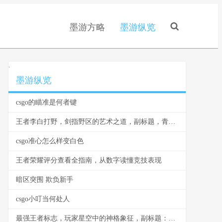
墨游方略
墨游纵览
.
墨游纵览
csgo的瞄准是何者键
王者李白打野，剑指野区的艺术之道，副标题，青莲剑歌的节奏与杀戮美学
csgo准心怎么样变白色
王者荣耀评分查看全指南，从数字读懂竞技表现
暗区突围 欺负新手
csgo小叮当何处人
最强王者标志，玩家星空中的神格象征，副标题：一个璀璨神级的印记