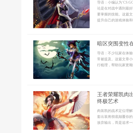
导语：小编认为‘CS
论是在对战中遇到最好
要掌握的技能。这篇文
提升自己的游戏体验和技
暗区突围变性
导语：不少玩家在体验
常被提及。这篇文章小
行梳理，帮助玩家更顺
王者荣耀凯肉
终极艺术
肉装凯的战术定位理解
套出装将彻底颠覆你的
放弃输出，而是追求一