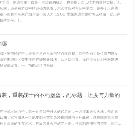
:GO’里面，偶遇大佬不仅是一次难得的机会，也是提升自己技术的良好契机。无
玩家，还是在游戏中结识强力队友，怎么样应对和从中受益，是每个玩家需
章小编将为玩家详细介绍小编认为‘CS:GO’里面偶遇大佬时怎么样做，助玩家
术水平。1...
在哪
暗区突围经过中，会关注角色形象的特点化调整，其中性别切换位置与制度
编将围绕暗区突围变性在哪展开说明，从入口位置、操作流程到相关限制进
畅完成设置。一、功能定位与基础...
出装，重装战士的不朽堡垒，副标题，坦度与力量的
在很多玩家心中，凯一直是暴击秒人的代名词，一刀挥出毁天灭地，然而这
认知，它将凯从一位脆皮刺客重塑为冲锋陷阵的不朽战神，选择肉装凯并非
种更高级的生存艺术，在敌方集火中屹立不倒，持续制造伤害与控制，这才...