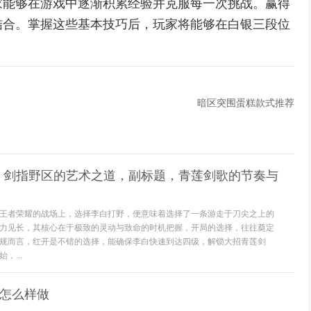
家能够在游戏中逐渐积累经验并克服每一次挑战。赢得
结合。掌握这些基本技巧后，玩家将能够在白银三段位
暗区突围蛋糕款式推荐
，剑指野区的艺术之道，副标题，青莲剑歌的节奏与
王者荣耀的战场上，选择李白打野，便意味着选择了一条游走于刀尖之上的
力见长，其核心在于极致的灵动与致命的时机把握，开局的选择，往往奠定
规而言，红开是不错的选择，能确保李白快速到达四级，解锁大招青莲剑
，...
佬怎么样做