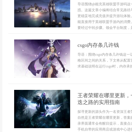
导语围绕qb能充英雄联盟手游吗
惑。这篇文章小编将结合常见路径
更稳妥地完成充值并提升游玩体验
能直接用于英雄联盟手游内的消费
要经过中转步骤。领会平台制度，是判
csgo内存条几许钱
导语：围绕csgo内存条几许钱这
格区间之间的关系，下文将从配置
求基础说明在运行csgo时，内存承担
王者荣耀在哪里更新，
迭之路的实用指南
探寻更新的源头作为一名资深王者
自然是王者荣耀在哪里更新，答案
录界面通常会有醒目提示，直接点
手机自带的应用商店或游戏中心进行