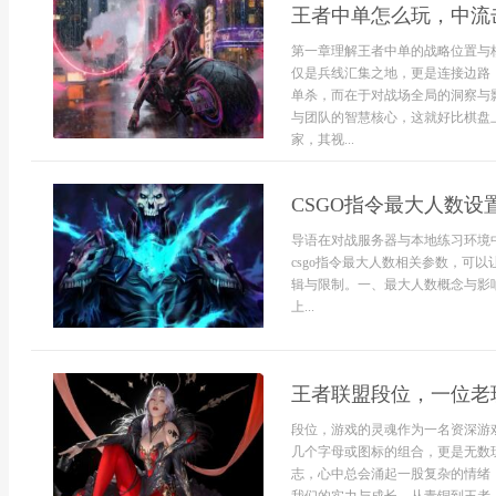
王者中单怎么玩，中流
第一章理解王者中单的战略位置与
仅是兵线汇集之地，更是连接边路
单杀，而在于对战场全局的洞察与
与团队的智慧核心，这就好比棋盘
家，其视...
CSGO指令最大人数设
导语在对战服务器与本地练习环境
csgo指令最大人数相关参数，可
辑与限制。一、最大人数概念与影响
上...
王者联盟段位，一位老
段位，游戏的灵魂作为一名资深游
几个字母或图标的组合，更是无数
志，心中总会涌起一股复杂的情绪