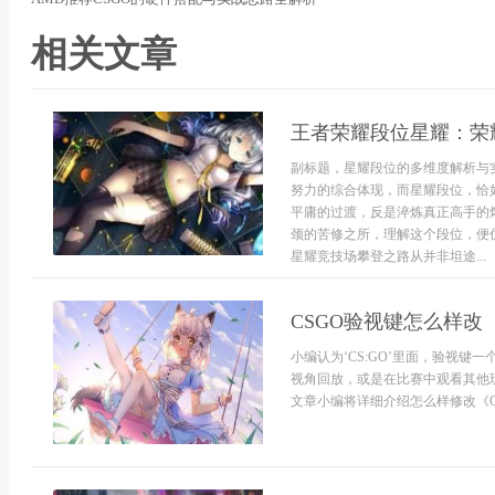
相关文章
王者荣耀段位星耀：荣
副标题，星耀段位的多维度解析与
努力的综合体现，而星耀段位，恰
平庸的过渡，反是淬炼真正高手的
颈的苦修之所，理解这个段位，便
星耀竞技场攀登之路从并非坦途...
CSGO验视键怎么样改
小编认为‘CS:GO’里面，验视
视角回放，或是在比赛中观看其他
文章小编将详细介绍怎么样修改《C