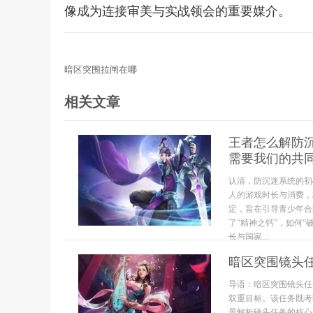
像成为连接审美与实战领会的重要媒介。
暗区突围拉闸在哪
相关文章
王者怎么解防
需要我们的共
认清，防沉迷系统的初
人的游戏时长与消费，
定，旨在引导青少年合
了“精神之钙”，如何
长与国家...
暗区突围镜头
导语：暗区突围镜头任
双重目标。该任务既考
景解析镜头任务的核心