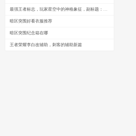
最强王者标志，玩家星空中的神格象征，副标题：一个璀璨神级的印记
暗区突围好看衣服推荐
暗区突围纪念箱在哪
王者荣耀李白改辅助，刺客的辅助新篇