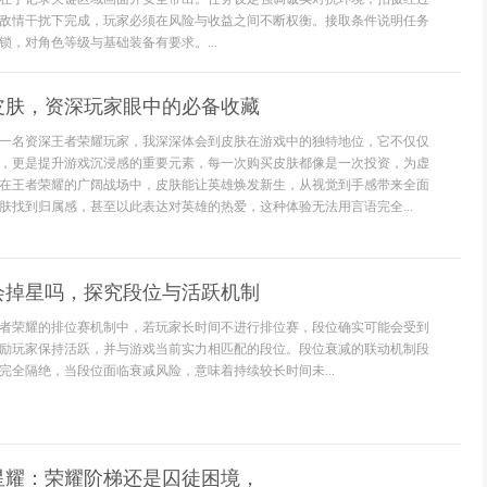
敌情干扰下完成，玩家必须在风险与收益之间不断权衡。接取条件说明任务
锁，对角色等级与基础装备有要求。...
皮肤，资深玩家眼中的必备收藏
一名资深王者荣耀玩家，我深深体会到皮肤在游戏中的独特地位，它不仅仅
，更是提升游戏沉浸感的重要元素，每一次购买皮肤都像是一次投资，为虚
在王者荣耀的广阔战场中，皮肤能让英雄焕发新生，从视觉到手感带来全面
肤找到归属感，甚至以此表达对英雄的热爱，这种体验无法用言语完全...
会掉星吗，探究段位与活跃机制
者荣耀的排位赛机制中，若玩家长时间不进行排位赛，段位确实可能会受到
励玩家保持活跃，并与游戏当前实力相匹配的段位。段位衰减的联动机制段
完全隔绝，当段位面临衰减风险，意味着持续较长时间未...
星耀：荣耀阶梯还是囚徒困境，