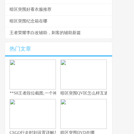
暗区突围好看衣服推荐
暗区突围纪念箱在哪
王者荣耀李白改辅助，刺客的辅助新篇
热门文章
**S8王者段位截图,一个神话的永恒见证**
暗区突围QV区怎么样互通
CSGO行走时刻设置详解与实战运用指南
暗区突围DVD在哪