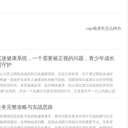
csgo枪变长怎么样办
沉迷健康系统，一个需要被正视的问题，青少年成长
同守护
心与意义网络游戏的防沉迷健康系统，其设立的初衷，在于通过限制未成年
构建一道保护未成年人健康成长的数字防线，国家新闻出版署出台的管理规
理安排时间，享受健康益智、提升网络素养，防止因过度沉溺游戏世界而弱
“破解”此系统，并非一个应被讨论甚至倡导的行为，它直接关乎一代人的身心成
任务完整攻略与实战思路
务围绕信息采集与高风险撤离展开，要求玩家在复杂环境中完成拍摄与生存
验路线规划，也考验临场判断，是领会地图与资源分布的重要节点。任务背
在于记录关键区域画面并安全带出。任务设定强调诚实对抗环境，拍摄经过