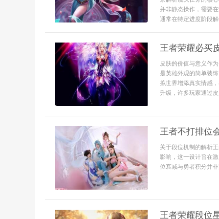
并非静态操作，需要在
通常在特定进度阶段解
王者荣耀必买
皮肤的价值与意义作为
是英雄外观的简单装饰
拟世界增添真实情感，
升级，许多玩家通过皮
王者不打排位
关于段位机制的解析王
影响，这一设计旨在激
位衰减与勇者积分并非
王者荣耀段位