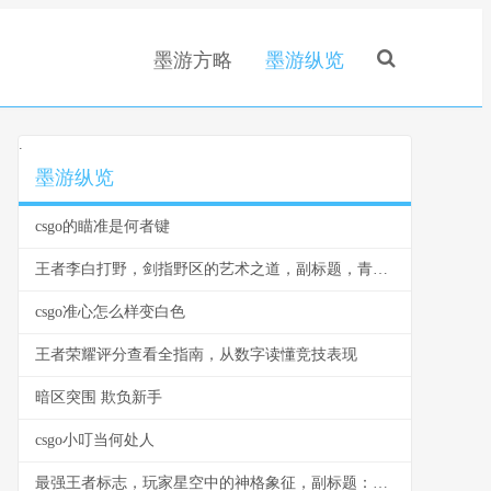
墨游方略
墨游纵览
.
墨游纵览
csgo的瞄准是何者键
王者李白打野，剑指野区的艺术之道，副标题，青莲剑歌的节奏与杀戮美学
csgo准心怎么样变白色
王者荣耀评分查看全指南，从数字读懂竞技表现
暗区突围 欺负新手
csgo小叮当何处人
最强王者标志，玩家星空中的神格象征，副标题：一个璀璨神级的印记