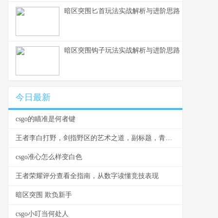
暗区突围匕首玩法实战解析与进阶思路
暗区突围钩子玩法实战解析与进阶思路
今日最新
csgo的瞄准是何者键
王者李白打野，剑指野区的艺术之道，副标题，青莲剑歌的节奏与杀戮美学
csgo准心怎么样变白色
王者荣耀评分查看全指南，从数字读懂竞技表现
暗区突围 欺负新手
csgo小叮当何处人