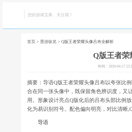
您的游戏宝典，关注我！
首页
>
墨游纵览
> Q版王者荣耀头像吕布全解析
Q版王者荣
时间：2026-04-17 23:2
摘要：导语Q版王者荣耀头像吕布以夸张比
合在同一张头像中，既保留角色辨识度，又
用。形象设计亮点Q版化后的吕布头部比例
化为易识别符号。配色偏向明亮，对比清晰,
导语