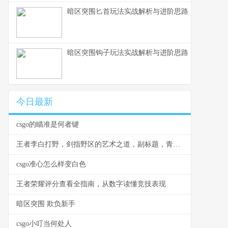
暗区突围匕首玩法实战解析与进阶思路
暗区突围钩子玩法实战解析与进阶思路
今日最新
csgo的瞄准是何者键
王者李白打野，剑指野区的艺术之道，副标题，青莲剑歌的节奏与杀戮美学
csgo准心怎么样变白色
王者荣耀评分查看全指南，从数字读懂竞技表现
暗区突围 欺负新手
csgo小叮当何处人