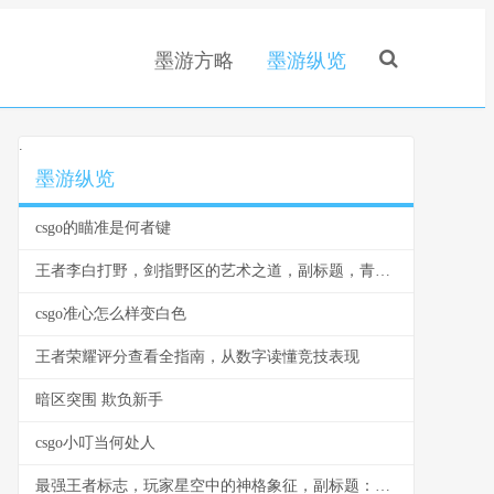
墨游方略
墨游纵览
.
墨游纵览
csgo的瞄准是何者键
王者李白打野，剑指野区的艺术之道，副标题，青莲剑歌的节奏与杀戮美学
csgo准心怎么样变白色
王者荣耀评分查看全指南，从数字读懂竞技表现
暗区突围 欺负新手
csgo小叮当何处人
最强王者标志，玩家星空中的神格象征，副标题：一个璀璨神级的印记