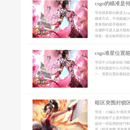
csgo的瞄准是
导语很多新玩家进入c
瞄准方式，不但能减少
更多指的是开镜操作。
右键即可进入放大视角
情形。狙击枪和部分步枪
csgo准星位置
导语不少玩家在练习瞄
关系到视觉中心与开枪
一、准星位置的基础设定
暗区突围封锁
导语：小编认为‘暗区
区的危险不止是外部的
提供一些实用的技巧和
是《暗区突围’里面最