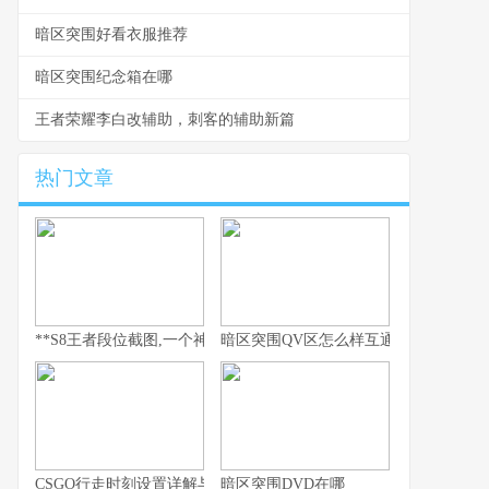
暗区突围好看衣服推荐
暗区突围纪念箱在哪
王者荣耀李白改辅助，刺客的辅助新篇
热门文章
**S8王者段位截图,一个神话的永恒见证**
暗区突围QV区怎么样互通
CSGO行走时刻设置详解与实战运用指南
暗区突围DVD在哪