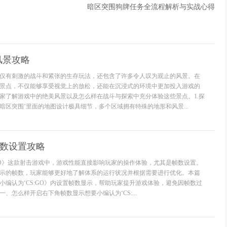
暗区突围狗牌任务全流程解析与实战心得
风景攻略
仅有刺激的战斗和紧张的生存玩法，还包含了许多令人叹为观止的风景。在
景点，不仅能够享受视觉上的放松，还能在沉浸式的环境中更加投入游戏的
家了解游戏中的绝美风景以及怎么样在战斗与探索中充分体验这些景点。1.探
暗区突围’里面的地图设计极具细节，多个区域拥有特殊的地形和风景...
帧数设置攻略
:GO》这款射击游戏中，游戏性能直接影响玩家的操作体验，尤其是帧数设置。
示的帧数，玩家能够更好地了解体系的运行状况并根据需要进行优化。本篇
小编认为‘CS:GO》内设置帧数显示，帮助玩家提升游戏体验，避免因帧数过
、怎么样开启右下角帧数显示想要小编认为‘CS:...