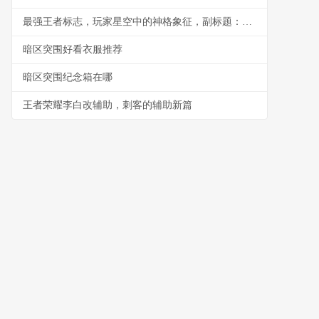
最强王者标志，玩家星空中的神格象征，副标题：一个璀璨神级的印记
暗区突围好看衣服推荐
暗区突围纪念箱在哪
王者荣耀李白改辅助，刺客的辅助新篇