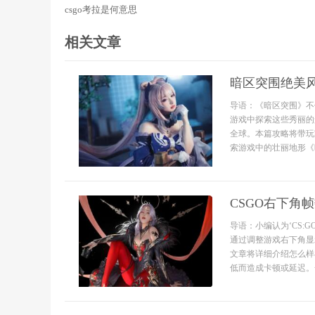
csgo考拉是何意思
相关文章
暗区突围绝美
导语：《暗区突围》不
游戏中探索这些秀丽的
全球。本篇攻略将带玩
索游戏中的壮丽地形《
CSGO右下角
导语：小编认为‘CS
通过调整游戏右下角显
文章将详细介绍怎么样
低而造成卡顿或延迟。一