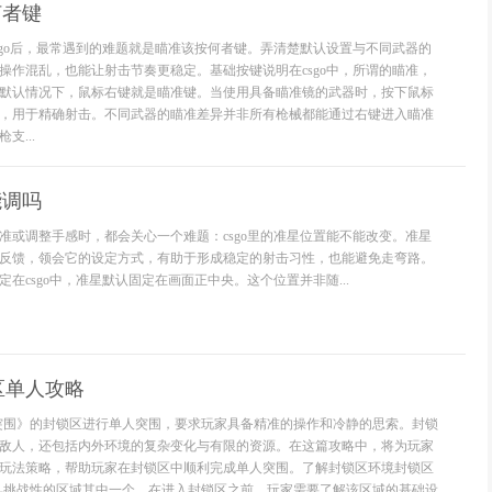
何者键
sgo后，最常遇到的难题就是瞄准该按何者键。弄清楚默认设置与不同武器的
操作混乱，也能让射击节奏更稳定。基础按键说明在csgo中，所谓的瞄准，
默认情况下，鼠标右键就是瞄准键。当使用具备瞄准镜的武器时，按下鼠标
，用于精确射击。不同武器的瞄准差异并非所有枪械都能通过右键进入瞄准
支...
能调吗
准或调整手感时，都会关心一个难题：csgo里的准星位置能不能改变。准星
反馈，领会它的设定方式，有助于形成稳定的射击习性，也能避免走弯路。
在csgo中，准星默认固定在画面正中央。这个位置并非随...
区单人攻略
突围》的封锁区进行单人突围，要求玩家具备精准的操作和冷静的思索。封锁
敌人，还包括内外环境的复杂变化与有限的资源。在这篇攻略中，将为玩家
玩法策略，帮助玩家在封锁区中顺利完成单人突围。了解封锁区环境封锁区
具挑战性的区域其中一个。在进入封锁区之前，玩家需要了解该区域的基础设