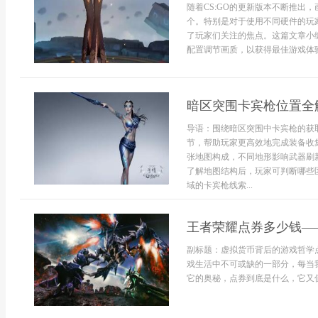
随着CS:GO的更新版本不断推出
个。特别是对于使用不同硬件的玩
了玩家们关注的焦点。这篇文章小编
配置调节画质，以获得最佳游戏体验。1
暗区突围卡宾枪位置全
导语：围绕暗区突围中卡宾枪的获
节，帮助玩家更高效地完成装备收
张地图构成，不同地形影响武器刷
了解地图结构后，玩家可判断哪些
域的卡宾枪线索...
王者荣耀点券多少钱—
副标题：虚拟货币背后的游戏哲学
戏生活中不可或缺的一部分，每当
它的奥秘，点券到底是什么，它又值